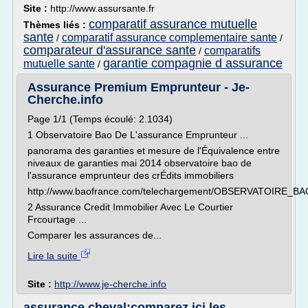
Site :
http://www.assursante.fr
comparatif assurance mutuelle
Thèmes liés :
sante
comparatif assurance complementaire sante
/
/
comparateur d'assurance sante
comparatifs
/
garantie compagnie d assurance
mutuelle sante
/
Assurance Premium Emprunteur - Je-
Cherche.info
Page 1/1 (Temps écoulé: 2.1034)
1 Observatoire Bao De L'assurance Emprunteur ...
panorama des garanties et mesure de l'Équivalence entre
niveaux de garanties mai 2014 observatoire bao de
l'assurance emprunteur des crÉdits immobiliers
http://www.baofrance.com/telechargement/OBSERVATOIRE_BA
2 Assurance Credit Immobilier Avec Le Courtier
Frcourtage ...
Comparer les assurances de...
Lire la suite
Site :
http://www.je-cherche.info
assurance cheval:comparez ici les