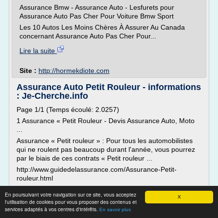
Assurance Bmw - Assurance Auto - Lesfurets pour
Assurance Auto Pas Cher Pour Voiture Bmw Sport
Les 10 Autos Les Moins Chères À Assurer Au Canada
concernant Assurance Auto Pas Cher Pour...
Lire la suite
Site :
http://hormekdiote.com
Assurance Auto Petit Rouleur - informations
: Je-Cherche.info
Page 1/1 (Temps écoulé: 2.0257)
1 Assurance « Petit Rouleur - Devis Assurance Auto, Moto
...
Assurance « Petit rouleur » : Pour tous les automobilistes
qui ne roulent pas beaucoup durant l'année, vous pourrez
par le biais de ces contrats « Petit rouleur ...
http://www.guidedelassurance.com/Assurance-Petit-
rouleur.html
2 Assurance Auto "petit Rouleur" - Mutuelle D'assurance
En poursuivant votre navigation sur ce site, vous acceptez
X
Assurance auto...
l'utilisation de cookies pour vous proposer des contenus et
services adaptés à vos centres d'intérêts.
En savoir plus
Lire la suite