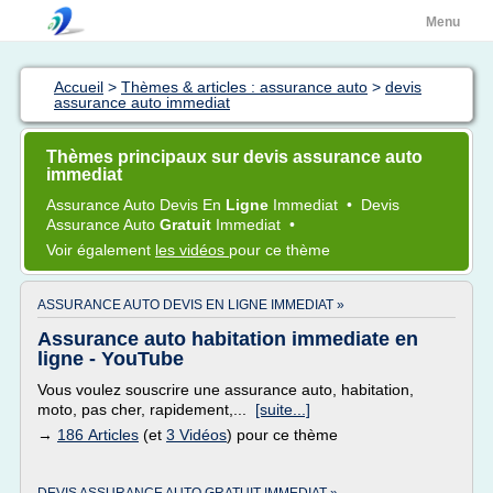
Menu
Accueil
>
Thèmes & articles : assurance auto
>
devis
assurance auto immediat
Thèmes principaux sur devis assurance auto
immediat
Assurance Auto Devis
En
Ligne
Immediat
•
Devis
Assurance Auto
Gratuit
Immediat
•
Voir également
les vidéos
pour ce thème
ASSURANCE AUTO DEVIS EN LIGNE IMMEDIAT »
Assurance auto habitation immediate en
ligne - YouTube
Vous voulez souscrire une assurance auto, habitation,
moto, pas cher, rapidement,...
[suite...]
→
186 Articles
(et
3 Vidéos
) pour ce thème