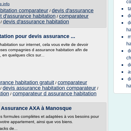
co
.info
t
bitation comparateur
devis d'assurance
/
it d'assurance habitation
comparateur
d
/
devis d'assurance habitation
/
d
ha
tion pour devis assurance ...
m
ha
abitation sur internet, cela vous evite de devoir
ses compagnies d assurance habitation afin de
d
 en quelques clics sur...
ch
d
a
d
ance habitation gratuit
comparateur
/
ha
devis assurance habitation comparateur
/
/
tion
comparateur d assurance habitation
/
 : Assurance AXA à Manosque
s formules complètes et adaptées à vos besoins pour
votre appartement, ainsi que vos biens.
cks de...