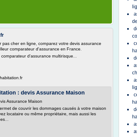
li
a
de
d
fr
c
c
r pas cher en ligne, comparez votre devis assurance
illeur comparateur d'assurance en France.
ha
 comparateur d'assurance multirisque...
d
a
ch
abitation.fr
a
li
tation : devis Assurance Maison
c
evis Assurance Maison
ha
permet de couvrir les dommages causés à votre maison
d
yez locataire ou même propriétaire, mais aussi les
ha
es...
a
a