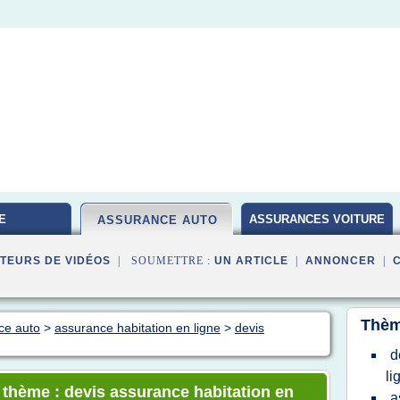
E
ASSURANCES VOITURE
ASSURANCE AUTO
TEURS DE VIDÉOS
| SOUMETTRE :
UN ARTICLE
|
ANNONCER
|
Thèm
ce auto
>
assurance habitation en ligne
>
devis
d
li
e thème : devis assurance habitation en
a