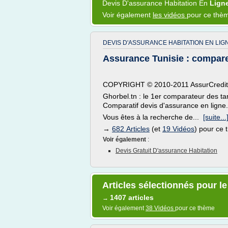
Devis D'assurance Habitation
En
Lign
Voir également
les vidéos
pour ce thè
DEVIS D'ASSURANCE HABITATION EN LIG
Assurance Tunisie : comparez
COPYRIGHT © 2010-2011 AssurCreditCl
Ghorbel.tn : le 1er comparateur des tar
Comparatif devis d'assurance en ligne.
Vous êtes à la recherche de...
[suite...
→
682 Articles
(et
19 Vidéos
) pour ce
Voir également
:
Devis Gratuit D'assurance Habitation
Articles sélectionnés pour l
1407 articles
→
Voir également
38 Vidéos
pour ce thème