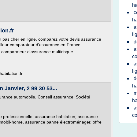
ha
c
ha
a
ion.fr
li
r pas cher en ligne, comparez votre devis assurance
d
illeur comparateur d'assurance en France.
a
 comparateur d'assurance multirisque...
co
a
li
abitation.fr
d
ha
Janvier, 2 99 30 53...
m
rance automobile, Conseil assurance, Société
ha
a
c
e professionnelle, assurance habitation, assurance
 mobil-home, assurance panne électroménager, offre