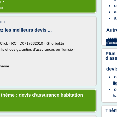
e
•
c
me
a
a
NE »
 les meilleurs devis ...
Autr
assu
d'assu
ick - RC : D0717632010 - Ghorbel.tn
ifs et des garanties d'assurances en Tunisie -
Plus
d'as
]
 thème
devi
d
l
d
e thème : devis d'assurance habitation
ha
Thèm