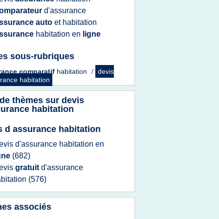
omparateur
d'assurance
ssurance auto
et
habitation
ssurance
habitation
en
ligne
es sous-rubriques
rance comparatif
habitation
/
devis
rance habitation
 de thèmes sur
devis
surance habitation
s d assurance habitation
evis d'assurance habitation
en
igne
(682)
evis
gratuit
d'assurance
bitation
(576)
es associés