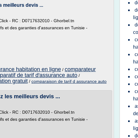
d
meilleurs devis ...
d
li
ick - RC : D0717632010 - Ghorbel.tn
d
ifs et des garanties d'assurances en Tunisie -
c
c
ha
c
ha
rance habitation en ligne
comparateur
c
/
aratif de tarif d'assurance auto
/
c
tion gratuit
/
comparaison de tarif d assurance auto
c
c
les meilleurs devis ...
ha
a
ick - RC : D0717632010 - Ghorbel.tn
de
ifs et des garanties d'assurances en Tunisie -
a
li
d