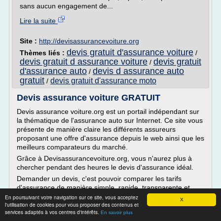
sans aucun engagement de...
Lire la suite
Site :
http://devisassurancevoiture.org
devis gratuit d'assurance voiture
Thèmes liés :
/
devis gratuit d assurance voiture
devis gratuit
/
d'assurance auto
devis d assurance auto
/
gratuit
devis gratuit d'assurance moto
/
Devis assurance voiture GRATUIT
Devis assurance voiture.org est un portail indépendant sur
la thématique de l'assurance auto sur Internet. Ce site vous
présente de manière claire les différents assureurs
proposant une offre d'assurance depuis le web ainsi que les
meilleurs comparateurs du marché.
Grâce à Devisassurancevoiture.org, vous n'aurez plus à
chercher pendant des heures le devis d'assurance idéal.
Demander un devis, c'est pouvoir comparer les tarifs
d'assurance de manière simple, rapide, transparente et
sans aucun engagement de...
En poursuivant votre navigation sur ce site, vous acceptez
X
l'utilisation de cookies pour vous proposer des contenus et
Lire la suite
services adaptés à vos centres d'intérêts.
En savoir plus