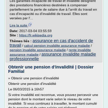
Les garanties incapacité de travail et invalidité désignent
des prestations financières destinées à compenser
partiellement la perte de salaire due à l'arrêt du travail en
cas d'incapacité ou d'invalidité de travail. Elles sont
versées par l'...
Lire la suite
Date:
2017-03-04 03:55:59
Site :
https://fr.wikipedia.org
assurance en cas d'accident de
Thèmes liés :
travail
/
calcul pension invalidite assurance maladie
/
pension invalidite assurance maladie
/
rente invalidite
assurance invalidite maladie
assurance maladie
/
professionnelle
Obtenir une pension d'invalidité | Dossier
Familial
» Obtenir une pension d'invalidité
Obtenir une pension d'invalidité
Le 06/03/2015 à 16h57
Si votre invalidité est reconnue, vous pouvez percevoir une
pension dont le montant varie selon le niveau de votre
invalidité. Si vous continuez à travailler, le montant cumulé
de la pension et de votre salaire est plafonné.