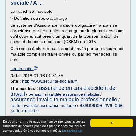
sociale / A ...
La franchise médicale
> Définition du reste à charge
Le système d'Assurance maladie obligatoire français se
caractérise par des restes à charge sur la plupart des soins
qu'il couvre, soit près d'un quart de la Consommation de
soins et de biens médicaux (CSBM) en 2015.
Ces restes à charge publics sont payés par une assurance
maladie complémentaire privée ou par les ménages. Ils
sont...
Lire la suite
Date:
2018-01-16 01:31:35
Site :
http://www.securite-sociale.fr
assurance en cas d'accident de
Thèmes liés :
travail
/
pension invalidite assurance maladie
/
assurance invalidite maladie professionnelle
/
assurance invalidite
rente invalidite assurance maladie
/
suite maladie
Rentes d’invalidité de la prévoyance
En poursuivant votre navigation sur ce site, vous acceptez
X
l'utilisation de cookies pour vous proposer des contenus et
professionnelle - Pro ...
services adaptés à vos centres d'intérêts.
En savoir plus
Comme la caisse de pensions n'a pas le droit d'imposer