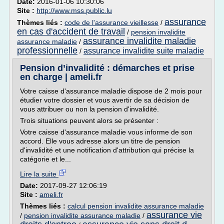
Date:
2016-01-06 10:30:06
Site :
http://www.mss.public.lu
assurance
Thèmes liés :
code de l'assurance vieillesse
/
en cas d'accident de travail
/
pension invalidite
assurance invalidite maladie
assurance maladie
/
professionnelle
assurance invalidite suite maladie
/
Pension d’invalidité : démarches et prise
en charge | ameli.fr
Votre caisse d'assurance maladie dispose de 2 mois pour
étudier votre dossier et vous avertir de sa décision de
vous attribuer ou non la pension d'invalidité.
Trois situations peuvent alors se présenter :
Votre caisse d'assurance maladie vous informe de son
accord. Elle vous adresse alors un titre de pension
d'invalidité et une notification d'attribution qui précise la
catégorie et le...
Lire la suite
Date:
2017-09-27 12:06:19
Site :
ameli.fr
Thèmes liés :
calcul pension invalidite assurance maladie
assurance vie
/
pension invalidite assurance maladie
/