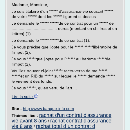
Madame, Monsieur,
Je suis titulaire d'un ****** d'assurance-vie souscrit ******
de votre ****** dont les ****** figurent ci-dessus.
Je demande le ****** ******de ce contrat pour un ****** de
....................................... euros (montant en chiffres et en
lettres) (1).
Je demande le ****** ******de ce contrat (1).
Je vous précise que j'opte pour le ****** ******libératoire de
l'impôt (2).
Je vous ******que j'opte pour l'****** au barème ******de
l'impôt (2).
Veuillez trouver ci-joint ****** recto-verso de ma ******
******et un RIB du ****** sur lequel je ****** demande ******
le virement des fonds.
Je vous ******, qu'en vertu de l'art....
Lire la suite
Site :
http://www.banque-info.com
rachat d'un contrat d'assurance
Thèmes liés :
vie avant 8 ans
rachat contrat d'assurance
/
vie 8 ans
rachat total d un contrat d
/