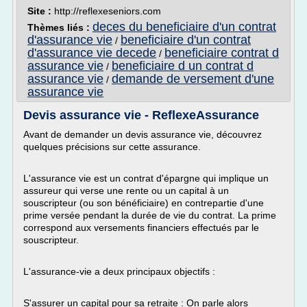
Site :
http://reflexeseniors.com
deces du beneficiaire d'un contrat
Thèmes liés :
d'assurance vie
beneficiaire d'un contrat
/
d'assurance vie decede
beneficiaire contrat d
/
assurance vie
beneficiaire d un contrat d
/
assurance vie
demande de versement d'une
/
assurance vie
Devis assurance vie - ReflexeAssurance
Avant de demander un devis assurance vie, découvrez
quelques précisions sur cette assurance.
L'assurance vie est un contrat d'épargne qui implique un
assureur qui verse une rente ou un capital à un
souscripteur (ou son bénéficiaire) en contrepartie d'une
prime versée pendant la durée de vie du contrat. La prime
correspond aux versements financiers effectués par le
souscripteur.
L'assurance-vie a deux principaux objectifs :
S'assurer un capital pour sa retraite : On parle alors