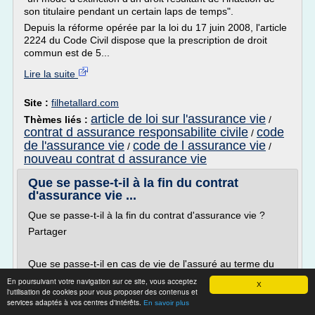
son titulaire pendant un certain laps de temps".
Depuis la réforme opérée par la loi du 17 juin 2008, l'article
2224 du Code Civil dispose que la prescription de droit
commun est de 5...
Lire la suite
Site :
filhetallard.com
article de loi sur l'assurance vie
Thèmes liés :
/
contrat d assurance responsabilite civile
code
/
de l'assurance vie
code de l assurance vie
/
/
nouveau contrat d assurance vie
Que se passe-t-il à la fin du contrat
d'assurance vie ...
Que se passe-t-il à la fin du contrat d'assurance vie ?
Partager
Que se passe-t-il en cas de vie de l'assuré au terme du
contrat ?
En poursuivant votre navigation sur ce site, vous acceptez
X
l'utilisation de cookies pour vous proposer des contenus et
L' assureur doit vous verser l'épargne constituée au
services adaptés à vos centres d'intérêts.
En savoir plus
terme prévu dans le contrat, selon les modalités fixées