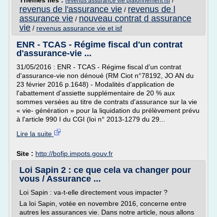
Thèmes liés :
/
revenus assurance vie plafonnement isf
revenus de l'assurance vie
revenus de l
/
assurance vie
nouveau contrat d assurance
/
vie
/
revenus assurance vie et isf
ENR - TCAS - Régime fiscal d'un contrat
d'assurance-vie ...
31/05/2016 : ENR - TCAS - Régime fiscal d'un contrat
d'assurance-vie non dénoué (RM Ciot n°78192, JO AN du
23 février 2016 p.1648) - Modalités d'application de
l'abattement d'assiette supplémentaire de 20 % aux
sommes versées au titre de contrats d'assurance sur la vie
« vie- génération » pour la liquidation du prélèvement prévu
à l'article 990 I du CGI (loi n° 2013-1279 du 29...
Lire la suite
Site :
http://bofip.impots.gouv.fr
Loi Sapin 2 : ce que cela va changer pour
vous / Assurance ...
Loi Sapin : va-t-elle directement vous impacter ?
La loi Sapin, votée en novembre 2016, concerne entre
autres les assurances vie. Dans notre article, nous allons