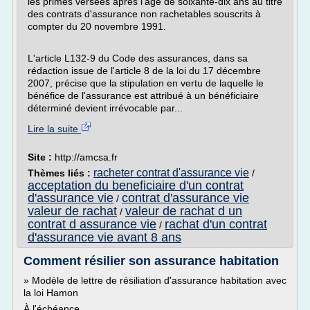
les primes versées après l'âge de soixante-dix ans au titre
des contrats d'assurance non rachetables souscrits à
compter du 20 novembre 1991.
L'article L132-9 du Code des assurances, dans sa
rédaction issue de l'article 8 de la loi du 17 décembre
2007, précise que la stipulation en vertu de laquelle le
bénéfice de l'assurance est attribué à un bénéficiaire
déterminé devient irrévocable par...
Lire la suite
Site :
http://amcsa.fr
racheter contrat d'assurance vie
Thèmes liés :
/
acceptation du beneficiaire d'un contrat
d'assurance vie
contrat d'assurance vie
/
valeur de rachat
valeur de rachat d un
/
contrat d assurance vie
rachat d'un contrat
/
d'assurance vie avant 8 ans
Comment résilier son assurance habitation
» Modèle de lettre de résiliation d'assurance habitation avec
la loi Hamon
À l'échéance