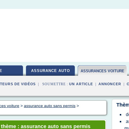
E
ASSURANCE AUTO
ASSURANCES VOITURE
TEURS DE VIDÉOS
| SOUMETTRE :
UN ARTICLE
|
ANNONCER
|
Thèm
ces voiture
>
assurance auto sans permis
>
d
a
e thème : assurance auto sans permis
m