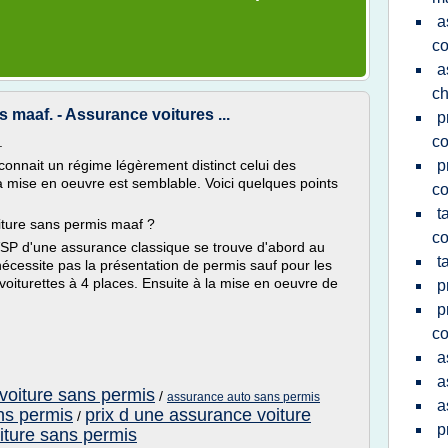
a
co
a
ch
maaf. - Assurance voitures ...
p
co
.
connait un régime légèrement distinct celui des
p
la mise en oeuvre est semblable. Voici quelques points
co
t
oiture sans permis maaf ?
co
VSP d'une assurance classique se trouve d'abord au
t
écessite pas la présentation de permis sauf pour les
oiturettes à 4 places. Ensuite à la mise en oeuvre de
p
p
co
a
a
 voiture sans permis
/
assurance auto sans permis
a
ns permis
prix d une assurance voiture
/
p
iture sans permis