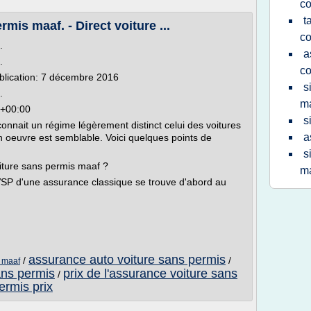
co
t
is maaf. - Direct voiture ...
co
.
a
.
co
blication: 7 décembre 2016
s
.
m
2+00:00
s
onnait un régime légèrement distinct celui des voitures
a
n oeuvre est semblable. Voici quelques points de
s
oiture sans permis maaf ?
ma
VSP d'une assurance classique se trouve d'abord au
assurance auto voiture sans permis
/
/
 maaf
ans permis
prix de l'assurance voiture sans
/
ermis prix