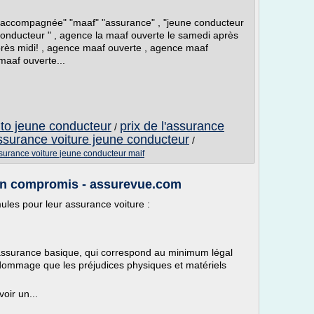
 accompagnée" "maaf" "assurance" , "jeune conducteur
onducteur " , agence la maaf ouverte le samedi après
près midi! , agence maaf ouverte , agence maaf
maaf ouverte...
uto jeune conducteur
prix de l'assurance
/
assurance voiture jeune conducteur
/
surance voiture jeune conducteur maif
n compromis - assurevue.com
les pour leur assurance voiture :
'assurance basique, qui correspond au minimum légal
édommage que les préjudices physiques et matériels
voir un...