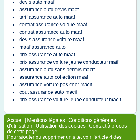
devis auto maaf
assurance auto devis maaf
tarif assurance auto maaf
contrat assurance voiture maaf
contrat assurance auto maaf
devis assurance voiture maaf
maaf assurance auto
prix assurance auto maaf
prix assurance voiture jeune conducteur maif
assurance auto sans permis macif
assurance auto collection maaf
assurance voiture pas cher macif
cout assurance auto macif
prix assurance voiture jeune conducteur macif
Accueil
|
Mentions légales
|
Conditions générales
d'utilisation
|
Utilisation des cookies
|
Contact à propos
de cette page
Pour ajouter ou supprimer un site, voir l'article 4 des