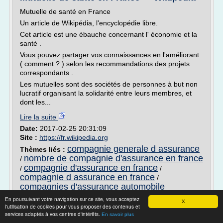
Mutuelle de santé en France
Un article de Wikipédia, l'encyclopédie libre.
Cet article est une ébauche concernant l' économie et la
santé .
Vous pouvez partager vos connaissances en l'améliorant
( comment ? ) selon les recommandations des projets
correspondants .
Les mutuelles sont des sociétés de personnes à but non
lucratif organisant la solidarité entre leurs membres, et
dont les...
Lire la suite
Date:
2017-02-25 20:31:09
Site :
https://fr.wikipedia.org
compagnie generale d assurance
Thèmes liés :
nombre de compagnie d'assurance en france
/
compagnie d'assurance en france
/
/
compagnie d assurance en france
/
compagnies d'assurance automobile
En poursuivant votre navigation sur ce site, vous acceptez
Mutuelle de santé en France — Wikipédia
X
l'utilisation de cookies pour vous proposer des contenus et
services adaptés à vos centres d'intérêts.
En savoir plus
Mutuelle de santé en France