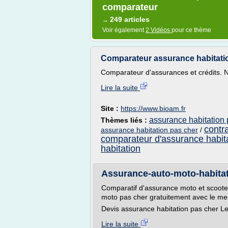
comparateur
249 articles
→
Voir également
2 Vidéos
pour ce thème
Comparateur assurance habitatio
Comparateur d'assurances et crédits. N
Lire la suite
Site :
https://www.bioam.fr
assurance habitation
Thèmes liés :
contr
assurance habitation pas cher
/
comparateur d'assurance habita
habitation
Assurance-auto-moto-habitat
Comparatif d'assurance moto et scoote
moto pas cher gratuitement avec le me
Devis assurance habitation pas cher Le
Lire la suite