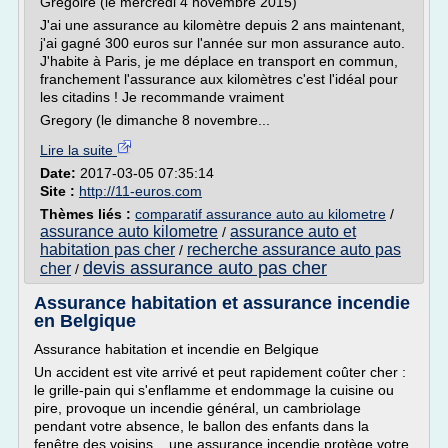
Gregoire (le mercredi 4 novembre 2015)
J'ai une assurance au kilomètre depuis 2 ans maintenant,
j'ai gagné 300 euros sur l'année sur mon assurance auto.
J'habite à Paris, je me déplace en transport en commun,
franchement l'assurance aux kilomètres c'est l'idéal pour
les citadins ! Je recommande vraiment
Gregory (le dimanche 8 novembre...
Lire la suite
Date:
2017-03-05 07:35:14
Site :
http://11-euros.com
Thèmes liés :
comparatif assurance auto au kilometre
/
assurance auto kilometre
assurance auto et
/
habitation pas cher
recherche assurance auto pas
/
devis assurance auto pas cher
cher
/
Assurance habitation et assurance incendie
en Belgique
Assurance habitation et incendie en Belgique
Un accident est vite arrivé et peut rapidement coûter cher :
le grille-pain qui s'enflamme et endommage la cuisine ou
pire, provoque un incendie général, un cambriolage
pendant votre absence, le ballon des enfants dans la
fenêtre des voisins... une assurance incendie protège votre