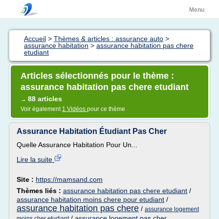
Menu
Accueil
>
Thèmes & articles : assurance auto
>
assurance habitation
>
assurance habitation pas chere
etudiant
Articles sélectionnés pour le thème :
assurance habitation pas chere etudiant
88 articles
→
Voir également
1 Vidéos
pour ce thème
Assurance Habitation Étudiant Pas Cher
Quelle Assurance Habitation Pour Un...
Lire la suite
Site :
https://mamsand.com
Thèmes liés :
assurance habitation pas chere etudiant
/
assurance habitation moins chere pour etudiant
/
assurance habitation pas chere
/
assurance logement
/
assurance logement pas cher
moins cher etudiant