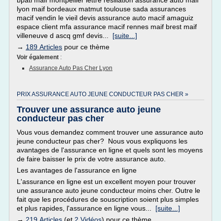
bpatl maif montpellier lettre resiliation assurance auto maif
lyon maif bordeaux matmut toulouse sada assurances
macif vendin le vieil devis assurance auto macif amaguiz
espace client mfa assurance macif rennes maif brest maif
villeneuve d ascq gmf devis...
[suite...]
→
189 Articles
pour ce thème
Voir également
:
Assurance Auto Pas Cher Lyon
PRIX ASSURANCE AUTO JEUNE CONDUCTEUR PAS CHER »
Trouver une assurance auto jeune
conducteur pas cher
Vous vous demandez comment trouver une assurance auto
jeune conducteur pas cher? Nous vous expliquons les
avantages de l'assurance en ligne et quels sont les moyens
de faire baisser le prix de votre assurance auto.
Les avantages de l'assurance en ligne
L'assurance en ligne est un excellent moyen pour trouver
une assurance auto jeune conducteur moins cher. Outre le
fait que les procédures de souscription soient plus simples
et plus rapides, l'assurance en ligne vous...
[suite...]
→
219 Articles
(et
2 Vidéos
) pour ce thème