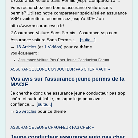
1 Assurance Voiture Sans Permis (vsp): Comparez 10 ...
Vous recherchez une bonne assurance voiture sans
permis? Utilisez notre comparateur spécialisé en assurance
VSP / voiturette et économisez jusqu'à 40% / an
http://www.assurancevsp.fr/
2 Assurance Voiture Sans Permis - Assurance-vsp.com
Assurance voiture Sans Permis :...
[suite...]
→
13 Articles
(et
1 Vidéos
) pour ce thème
Voir également
:
Assurance Voiture Pas Cher Jeune Conducteur Forum
ASSURANCE JEUNE CONDUCTEUR PAS CHER MACIF »
Vos avis sur l'assurance jeune permis de la
MACIF
Je cherche donc une assurance jeune conducteur pas trop
chère et surtout fiable, en laquelle je peux avoir
confiance....
[suite...]
→
25 Articles
pour ce thème
ASSURANCE JEUNE CHAUFFEUR PAS CHER »
Jeune conducteur assurance auto pas cher