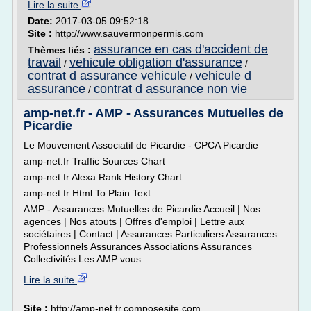
Lire la suite
Date:
2017-03-05 09:52:18
Site :
http://www.sauvermonpermis.com
assurance en cas d'accident de
Thèmes liés :
travail
vehicule obligation d'assurance
/
/
contrat d assurance vehicule
vehicule d
/
assurance
contrat d assurance non vie
/
amp-net.fr - AMP - Assurances Mutuelles de
Picardie
Le Mouvement Associatif de Picardie - CPCA Picardie
amp-net.fr Traffic Sources Chart
amp-net.fr Alexa Rank History Chart
amp-net.fr Html To Plain Text
AMP - Assurances Mutuelles de Picardie Accueil | Nos
agences | Nos atouts | Offres d'emploi | Lettre aux
sociétaires | Contact | Assurances Particuliers Assurances
Professionnels Assurances Associations Assurances
Collectivités Les AMP vous...
Lire la suite
Site :
http://amp-net.fr.composesite.com