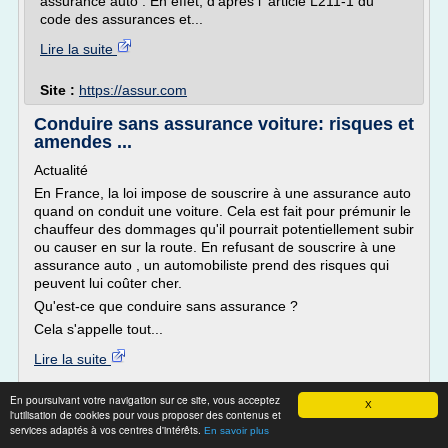
assurance auto . En effet, d'après l' article L211-1 du
code des assurances et...
Lire la suite
Site :
https://assur.com
Conduire sans assurance voiture: risques et
amendes ...
Actualité
En France, la loi impose de souscrire à une assurance auto
quand on conduit une voiture. Cela est fait pour prémunir le
chauffeur des dommages qu'il pourrait potentiellement subir
ou causer en sur la route. En refusant de souscrire à une
assurance auto , un automobiliste prend des risques qui
peuvent lui coûter cher.
Qu'est-ce que conduire sans assurance ?
Cela s'appelle tout...
Lire la suite
En poursuivant votre navigation sur ce site, vous acceptez
Site :
http://www.assurance-et-vous.com
X
l'utilisation de cookies pour vous proposer des contenus et
services adaptés à vos centres d'intérêts.
Assurance auto pour les jeunes
En savoir plus