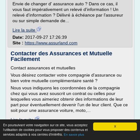
Envie de changer d' assurance auto ? Dans ce cas, il
vous faut impérativement un relevé d'information ! Un
relevé d'information ? Délivré à échéance par l'assureur
ou sur simple demande de...
Lire la suite
Date:
2017-09-27 17:26:39
Site :
https://www.assurland.com
Contacter des Assurances et Mutuelle
Facilement
Contact assurances et mutuelles
Vous désirez contacter votre compagnie d'assurance ou
bien votre mutuelle complémentaire santé ?
Nous vous indiquons les coordonnées de la compagnie
chez qui vous avez souscrit un contrat ou celles pour
lesquelles vous aimeriez obtenir des informations de leur
part pour éventuellement devenir l'un de leur client. Que ce
soit pour une assurance voiture, moto,...
Lire la suite
En poursuivant votre navigation sur ce site, vous acceptez
X
l'utilisation de cookies pour vous proposer des contenus et
Site :
http://www.contact-telephone.com
services adaptés à vos centres d'intérêts.
En savoir plus