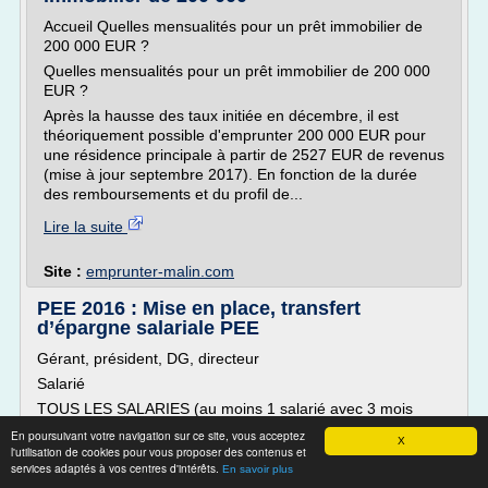
Accueil Quelles mensualités pour un prêt immobilier de
200 000 EUR ?
Quelles mensualités pour un prêt immobilier de 200 000
EUR ?
Après la hausse des taux initiée en décembre, il est
théoriquement possible d'emprunter 200 000 EUR pour
une résidence principale à partir de 2527 EUR de revenus
(mise à jour septembre 2017). En fonction de la durée
des remboursements et du profil de...
Lire la suite
Site :
emprunter-malin.com
PEE 2016 : Mise en place, transfert
d’épargne salariale PEE
Gérant, président, DG, directeur
Salarié
TOUS LES SALARIES (au moins 1 salarié avec 3 mois
d'ancienneté minimum) CDD, CDI, contrats en alternance*,
En poursuivant votre navigation sur ce site, vous acceptez
X
contrat d'apprentissage*, pas les stagiaires
l'utilisation de cookies pour vous proposer des contenus et
services adaptés à vos centres d'intérêts.
En savoir plus
Conjoint