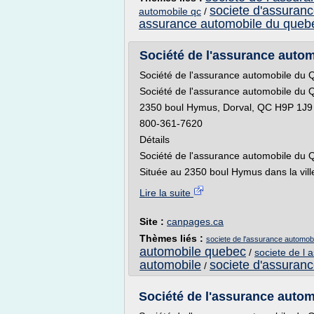
societe d'assuran
automobile qc
/
assurance automobile du queb
Société de l'assurance autom
Société de l'assurance automobile du
Société de l'assurance automobile du
2350 boul Hymus, Dorval, QC H9P 1J9
800-361-7620
Détails
Société de l'assurance automobile du
Située au 2350 boul Hymus dans la ville
Lire la suite
Site :
canpages.ca
Thèmes liés :
societe de l'assurance automo
automobile quebec
/
societe de l 
automobile
societe d'assuran
/
Société de l'assurance autom