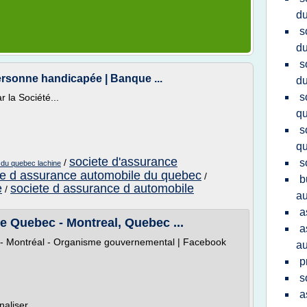
d
s
du
s
rsonne handicapée | Banque ...
du
s
r la Société...
q
s
q
societe d'assurance
/
s
 du quebec lachine
te d assurance automobile du quebec
/
b
e
societe d assurance d automobile
/
au
a
e Quebec - Montreal, Quebec ...
a
- Montréal - Organisme gouvernemental | Facebook
au
p
s
a
aliser...