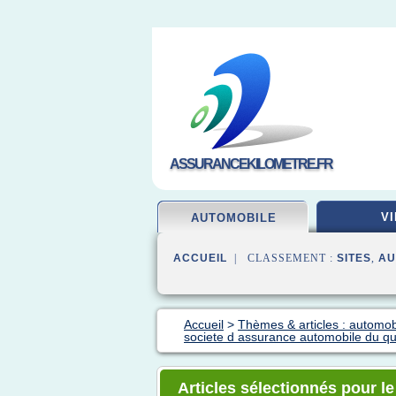
ASSURANCEKILOMETRE.FR
VI
AUTOMOBILE
ACCUEIL
| CLASSEMENT :
SITES
,
AU
Accueil
>
Thèmes & articles : automo
societe d assurance automobile du q
Articles sélectionnés pour l