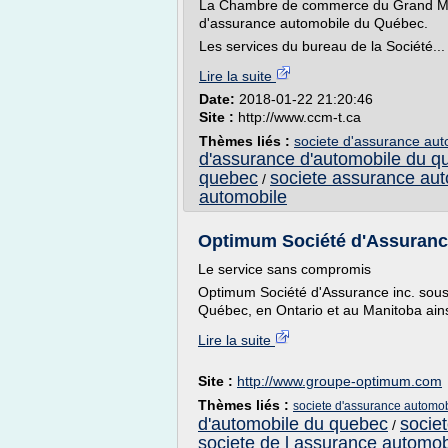
La Chambre de commerce du Grand Mont
d'assurance automobile du Québec.
Les services du bureau de la Société...
Lire la suite
Date:
2018-01-22 21:20:46
Site :
http://www.ccm-t.ca
Thèmes liés :
societe d'assurance aut
d'assurance d'automobile du q
quebec
societe assurance au
/
automobile
Optimum Société d'Assuranc
Le service sans compromis
Optimum Société d'Assurance inc. souscr
Québec, en Ontario et au Manitoba ains
Lire la suite
Site :
http://www.groupe-optimum.com
Thèmes liés :
societe d'assurance automobi
d'automobile du quebec
socie
/
societe de l assurance automo