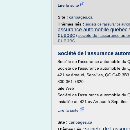
Lire la suite
Site :
canpages.ca
Thèmes liés :
societe de l'assurance auto
assurance automobile quebec
quebec
/
societe de l assurance auto
quebec
Société de l'assurance autom
Société de l'assurance automobile du
Société de l'assurance automobile du
421 av Arnaud, Sept-îles, QC G4R 3B3
800-361-7620
Site Web
Société de l'assurance automobile du 
Installée au 421 av Arnaud à Sept-îles, 
Lire la suite
Site :
canpages.ca
societe de l assur
Thèmes liés :