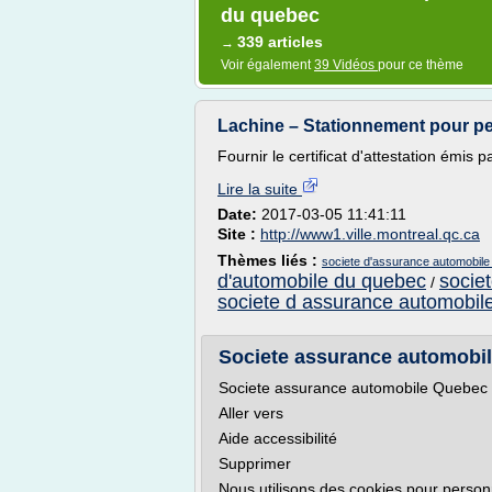
du quebec
339 articles
→
Voir également
39 Vidéos
pour ce thème
Lachine – Stationnement pour pe
Fournir le certificat d'attestation émis pa
Lire la suite
Date:
2017-03-05 11:41:11
Site :
http://www1.ville.montreal.qc.ca
Thèmes liés :
societe d'assurance automobile
d'automobile du quebec
socie
/
societe d assurance automobil
Societe assurance automobil
Societe assurance automobile Quebec 
Aller vers
Aide accessibilité
Supprimer
Nous utilisons des cookies pour personn