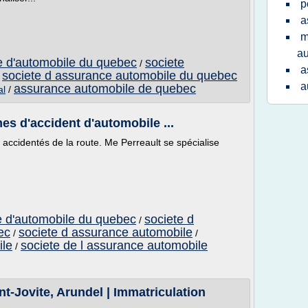
p
a
m
au
e d'automobile du quebec
societe
/
a
societe d assurance automobile du quebec
/
a
assurance automobile de quebec
al
/
es d'accident d'automobile ...
 accidentés de la route. Me Perreault se spécialise
e d'automobile du quebec
societe d
/
ec
societe d assurance automobile
/
/
ile
societe de l assurance automobile
/
-Jovite, Arundel | Immatriculation