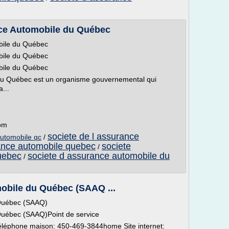
nce Automobile du Québec
bile du Québec
bile du Québec
bile du Québec
 du Québec est un organisme gouvernemental qui
...
com
societe de l assurance
automobile qc
/
rance automobile quebec
societe
/
uebec
societe d assurance automobile du
/
mobile du Québec (SAAQ ...
 Québec (SAAQ)
Québec (SAAQ)Point de service
éléphone maison: 450-469-3844home Site internet: