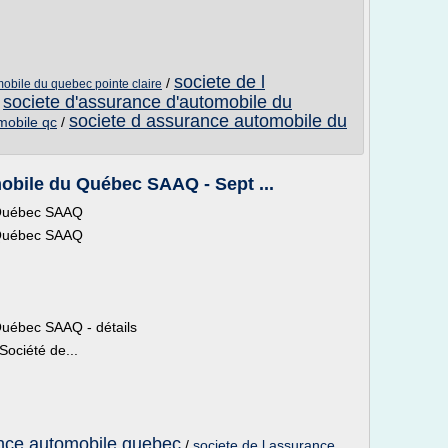
societe de l
/
mobile du quebec pointe claire
societe d'assurance d'automobile du
/
societe d assurance automobile du
mobile qc
/
obile du Québec SAAQ - Sept ...
 Québec SAAQ
 Québec SAAQ
Québec SAAQ - détails
Société de...
ance automobile quebec
/
societe de l assurance