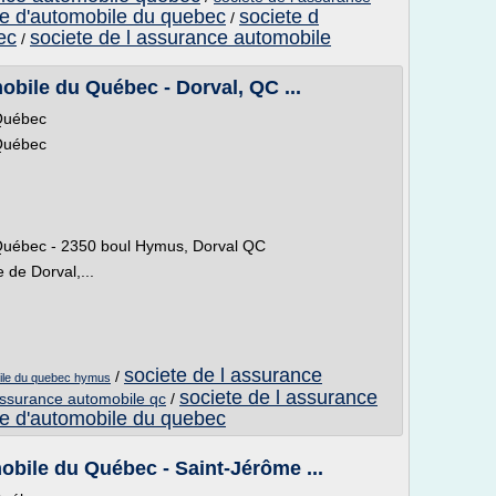
ce d'automobile du quebec
societe d
/
ec
societe de l assurance automobile
/
obile du Québec - Dorval, QC ...
 Québec
 Québec
 Québec - 2350 boul Hymus, Dorval QC
 de Dorval,...
societe de l assurance
/
bile du quebec hymus
societe de l assurance
assurance automobile qc
/
ce d'automobile du quebec
obile du Québec - Saint-Jérôme ...