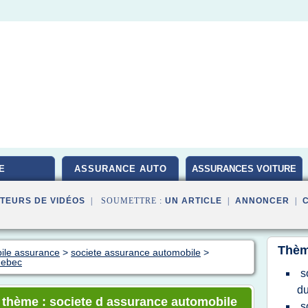
E
ASSURANCE AUTO
ASSURANCES VOITURE
TEURS DE VIDÉOS
| SOUMETTRE :
UN ARTICLE
|
ANNONCER
|
Thèm
bile assurance
>
societe assurance automobile
>
uebec
s
d
e thème : societe d assurance automobile
s