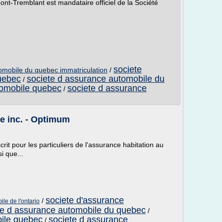
-Tremblant est mandataire officiel de la Société
societe
omobile du quebec immatriculation
/
uebec
societe d assurance automobile du
/
tomobile quebec
societe d assurance
/
e inc. - Optimum
it pour les particuliers de l'assurance habitation au
i que...
societe d'assurance
/
le de l'ontario
te d assurance automobile du quebec
/
bile quebec
societe d assurance
/