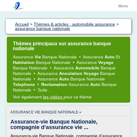
Menu
Accueil
>
Thèmes & articles : automobile assurance
>
assurance banque nationale
Thèmes principaux sur assurance banque
nationale
Assurance
Vie
Banque Nationale
•
Assurance
Auto
Et
Habitation
Banque Nationale
•
Assurance
Voyage
Banque Nationale
•
Assurance
Automobile
Banque
Nationale
•
Assurance
Annulation Voyage
Banque
Nationale
•
Assurance
Auto
Banque Nationale
Telephone
•
Reclamation
Assurance
Auto
Banque
Nationale
•
Suite ...
Voir également
les vidéos
pour ce thème
ASSURANCE VIE BANQUE NATIONALE »
Assurance-vie Banque Nationale,
compagnie d’assurance vie ...
Assurance-vie Banque Nationale, compagnie d'assurance