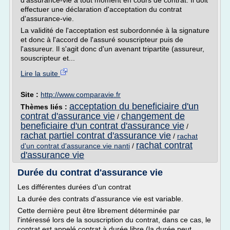
d'assurance-vie à tout moment en cours de contrat. Il doit
effectuer une déclaration d'acceptation du contrat
d'assurance-vie.
La validité de l'acceptation est subordonnée à la signature
et donc à l'accord de l'assuré souscripteur puis de
l'assureur. Il s'agit donc d'un avenant tripartite (assureur,
souscripteur et...
Lire la suite
Site :
http://www.comparavie.fr
acceptation du beneficiaire d'un
Thèmes liés :
contrat d'assurance vie
changement de
/
beneficiaire d'un contrat d'assurance vie
/
rachat partiel contrat d'assurance vie
/
rachat
rachat contrat
d'un contrat d'assurance vie nanti
/
d'assurance vie
Durée du contrat d'assurance vie
Les différentes durées d'un contrat
La durée des contrats d'assurance vie est variable.
Cette dernière peut être librement déterminée par
l'intéressé lors de la souscription du contrat, dans ce cas, le
contrat est appelé contrat à durée libre (la durée peut