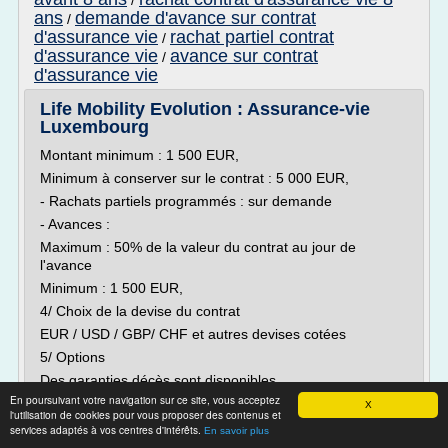
/
ans
demande d'avance sur contrat
/
d'assurance vie
rachat partiel contrat
/
d'assurance vie
avance sur contrat
/
d'assurance vie
Life Mobility Evolution : Assurance-vie
Luxembourg
Montant minimum : 1 500 EUR,
Minimum à conserver sur le contrat : 5 000 EUR,
- Rachats partiels programmés : sur demande
- Avances :
Maximum : 50% de la valeur du contrat au jour de
l'avance
Minimum : 1 500 EUR,
4/ Choix de la devise du contrat
EUR / USD / GBP/ CHF et autres devises cotées
5/ Options
Des garanties décès sont disponibles.
En poursuivant votre navigation sur ce site, vous acceptez
Le succès de l'assurance-vie luxembourgeoise s'explique
X
l'utilisation de cookies pour vous proposer des contenus et
en grande partie par l'avantage fiscal qu'elle propose.
services adaptés à vos centres d'intérêts.
En savoir plus
Les plus-values sont soumises aux prélèvements sociaux