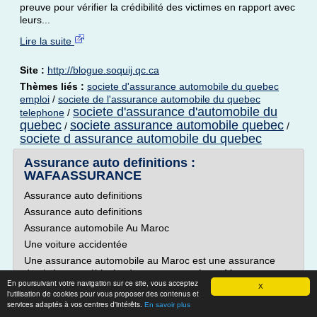
preuve pour vérifier la crédibilité des victimes en rapport avec
leurs...
Lire la suite
Site :
http://blogue.soquij.qc.ca
Thèmes liés :
societe d'assurance automobile du quebec
emploi
/
societe de l'assurance automobile du quebec
societe d'assurance d'automobile du
telephone
/
quebec
societe assurance automobile quebec
/
/
societe d assurance automobile du quebec
Assurance auto definitions :
WAFAASSURANCE
Assurance auto definitions
Assurance auto definitions
Assurance automobile Au Maroc
Une voiture accidentée
Une assurance automobile au Maroc est une assurance
destinée aux véhicules à moteur assurés au Maroc et
En poursuivant votre navigation sur ce site, vous acceptez
circulant sur le territoire marocain ou dans la zone carte
X
l'utilisation de cookies pour vous proposer des contenus et
verte (certains pays européens) ou la zone carte
services adaptés à vos centres d'intérêts.
En savoir plus
orange(certains pays arabes).