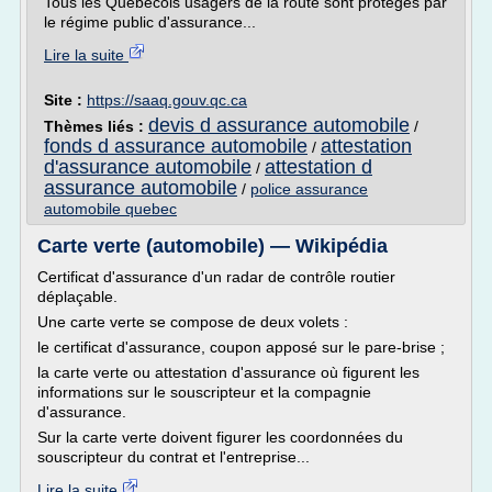
Tous les Québécois usagers de la route sont protégés par
le régime public d'assurance...
Lire la suite
Site :
https://saaq.gouv.qc.ca
devis d assurance automobile
Thèmes liés :
/
fonds d assurance automobile
attestation
/
d'assurance automobile
attestation d
/
assurance automobile
/
police assurance
automobile quebec
Carte verte (automobile) — Wikipédia
Certificat d'assurance d'un radar de contrôle routier
déplaçable.
Une carte verte se compose de deux volets :
le certificat d'assurance, coupon apposé sur le pare-brise ;
la carte verte ou attestation d'assurance où figurent les
informations sur le souscripteur et la compagnie
d'assurance.
Sur la carte verte doivent figurer les coordonnées du
souscripteur du contrat et l'entreprise...
Lire la suite