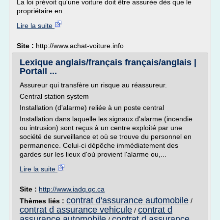
La loi prévoit qu'une voiture doit être assurée dès que le
propriétaire en...
Lire la suite
Site :
http://www.achat-voiture.info
Lexique anglais/français français/anglais |
Portail ...
Assureur qui transfère un risque au réassureur.
Central station system
Installation (d'alarme) reliée à un poste central
Installation dans laquelle les signaux d'alarme (incendie
ou intrusion) sont reçus à un centre exploité par une
société de surveillance et où se trouve du personnel en
permanence. Celui-ci dépêche immédiatement des
gardes sur les lieux d'où provient l'alarme ou,...
Lire la suite
Site :
http://www.iadq.qc.ca
contrat d'assurance automobile
Thèmes liés :
/
contrat d assurance vehicule
contrat d
/
assurance automobile
contrat d assurance
/