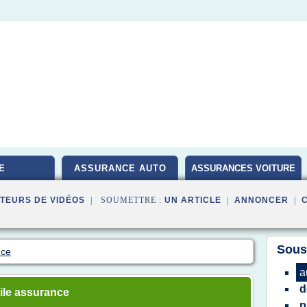
E
ASSURANCE AUTO
ASSURANCES VOITURE
TEURS DE VIDÉOS
| SOUMETTRE :
UN ARTICLE
|
ANNONCER
|
Sous
nce
a
d
ile assurance
p