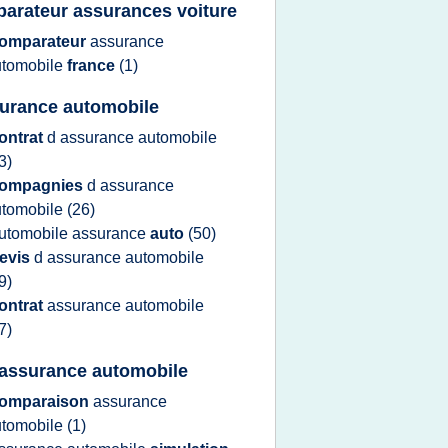
arateur assurances voiture
omparateur
assurance
utomobile
france
(1)
surance automobile
ontrat
d
assurance automobile
3)
ompagnies
d
assurance
utomobile
(26)
utomobile assurance
auto
(50)
evis
d
assurance automobile
9)
ontrat
assurance automobile
7)
f assurance automobile
omparaison
assurance
utomobile
(1)