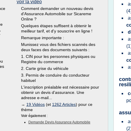
voir la vidéo
a
nce
Comment demander un nouveau devis
(4
d'Assurance Automobile sur Sicareme
a
Online ?
re
c
Quelques étapes suffisent à obtenir le
,
meilleur tarif, et d'y souscrire en ligne !
d
y
Remarque importante :
a
Munissez vous des fichiers scannés des
(1
deux faces des documents suivants :
a
1. CIN pour les personnes physiques ou
c
ou
Registre du commerce
ées
a
2. Carte grise du véhicule
3. Permis de conduire du conducteur
cont
habituel
resil
L'inscription préalable est nécessaire pour
obtenir un devis d'assurance. Une
c
adresse e-mail...
p
→
19 Vidéos
(et
1262 Articles
) pour ce
thème
assu
Voir également
:
a
Demande Devis Assurance Automobile
(2