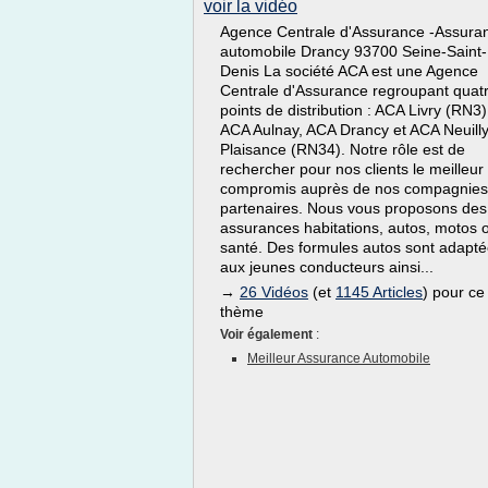
voir la vidéo
Agence Centrale d'Assurance -Assura
automobile Drancy 93700 Seine-Saint-
Denis La société ACA est une Agence
Centrale d'Assurance regroupant quat
points de distribution : ACA Livry (RN3)
ACA Aulnay, ACA Drancy et ACA Neuill
Plaisance (RN34). Notre rôle est de
rechercher pour nos clients le meilleur
compromis auprès de nos compagnies
partenaires. Nous vous proposons des
assurances habitations, autos, motos 
santé. Des formules autos sont adapt
aux jeunes conducteurs ainsi...
→
26 Vidéos
(et
1145 Articles
) pour ce
thème
Voir également
:
Meilleur Assurance Automobile