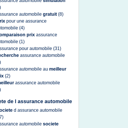
ssurance automobile
simulation
)
ssurance automobile
gratuit
(8)
rix
pour une
assurance
utomobile
(4)
omparaison prix
assurance
utomobile
(1)
ssurance
pour
automobile
(31)
echerche
assurance automobile
)
ssurance automobile
au
meilleur
rix
(2)
eilleur
assurance automobile
)
ete de l assurance automobile
ociete
d
assurance automobile
7)
ssurance automobile
societe