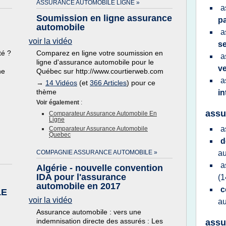
ASSURANCE AUTOMOBILE LIGNE »
a
Soumission en ligne assurance
pa
automobile
a
voir la vidéo
s
té ?
Comparez en ligne votre soumission en
a
ligne d'assurance automobile pour le
v
ne
Québec sur http://www.courtierweb.com
a
→
14 Vidéos
(et
366 Articles
) pour ce
thème
in
Voir également
:
assu
Comparateur Assurance Automobile En
Ligne
a
Comparateur Assurance Automobile
Quebec
d
COMPAGNIE ASSURANCE AUTOMOBILE »
a
a
Algérie - nouvelle convention
IDA pour l'assurance
(1
automobile en 2017
c
LE
voir la vidéo
a
Assurance automobile : vers une
indemnisation directe des assurés : Les
assu