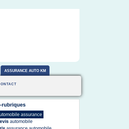
ASSURANCE AUTO KM
CONTACT
-rubriques
utomobile assurance
evis
automobile
rix
assurance automobile