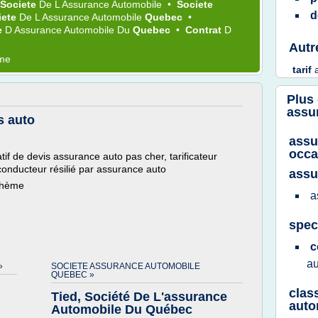
Societe
De L
Assurance Automobile
•
Societe
d
iete
De L
Assurance Automobile
Quebec
•
e
D
Assurance Automobile
Du
Quebec
•
Contrat
D
Autr
ème
tarif
Plus
assu
s auto
assu
occa
f de devis assurance auto pas cher, tarificateur
conducteur résilié par assurance auto
assu
 thème
a
spec
c
a
»
SOCIETE ASSURANCE AUTOMOBILE
QUEBEC »
clas
Tied, Société De L'assurance
auto
Automobile Du Québec