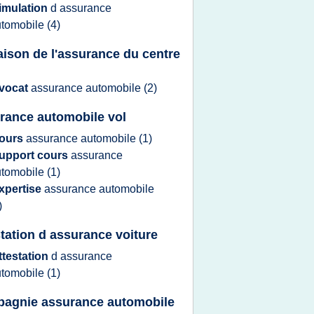
imulation
d
assurance
utomobile
(4)
aison de l'assurance du centre
vocat
assurance automobile
(2)
rance automobile vol
ours
assurance automobile
(1)
upport cours
assurance
utomobile
(1)
xpertise
assurance automobile
)
station d assurance voiture
ttestation
d
assurance
utomobile
(1)
agnie assurance automobile