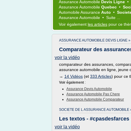
Assurance Automobile
Devis Ligne
•
Assurance Automobile
Quebec
•
Soc
Automobile Assurance
Auto
•
Societ
Assurance Automobile
•
Suite ...
Voir également
les articles
pour ce th
ASSURANCE AUTOMOBILE DEVIS LIGNE »
Comparateur des assurance
voir la vidéo
comparateur des assurances, comparati
assurance automobile en ligne, jeune 
→
14 Vidéos
(et
333 Articles
) pour ce
Voir également
:
Assurance Devis Automobile
Assurance Automobile Pas Chere
Assurance Automobile Comparateur
SOCIETE DE L ASSURANCE AUTOMOBILE 
Les textos - #cpasdesfarces
voir la vidéo