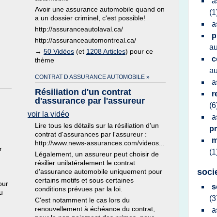
a
Avoir une assurance automobile quand on
(1
a un dossier criminel, c'est possible!
a
http://assuranceautolaval.ca/
p
http://assuranceautomontreal.ca/
a
→
50 Vidéos
(et
1208 Articles
) pour ce
c
thème
a
CONTRAT D ASSURANCE AUTOMOBILE »
a
Résiliation d'un contrat
r
d'assurance par l'assureur
(6
voir la vidéo
a
Lire tous les détails sur la résiliation d'un
p
contrat d'assurances par l'assureur :
m
http://www.news-assurances.com/videos...
r
(1
Légalement, un assureur peut choisir de
résilier unilatéralement le contrat
soci
d'assurance automobile uniquement pour
certains motifs et sous certaines
our
s
conditions prévues par la loi.
u
(3
C'est notamment le cas lors du
renouvellement à échéance du contrat,
a