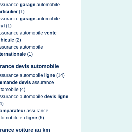
ssurance
garage
automobile
rticulier
(1)
ssurance
garage
automobile
eul
(1)
ssurance automobile
vente
ehicule
(2)
ssurance automobile
ternationale
(1)
rance devis automobile
ssurance automobile
ligne
(14)
emande devis
assurance
utomobile
(4)
ssurance automobile
devis ligne
4)
omparateur
assurance
utomobile
en
ligne
(6)
rance voiture au km