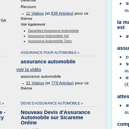
Défense
s
Recours
a
→
11 Vidéos
(et
838 Articles
) pour ce
thème
FFSA
la m
Voir également
:
est
Garanties Assurance Automobile
a
Assurance Automobile Vol
Assurance Automobile Tiers
assu
ASSURANCE POUR AUTOMOBILE »
c
assurance automobile
s
voir la vidéo
a
assurance automobile
e
→
31 Vidéos
(et
779 Articles
) pour ce
(4
thème
atte
 »
DEVIS D ASSURANCE AUTOMOBILE »
a
e -
Nouveau Devis d'Assurance
a
cy
Automobile sur Sicareme
Online
comp