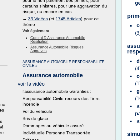
pour le non paiement des primes, pour
g
certains sinistres, pour une aggravation du
risque, ou encore en cas...
prim
→
33 Vidéos
(et
1745 Articles
) pour ce
thème
c
Voir également
:
(3
Contrat D Assurance Automobile
Resiliation
assu
Assurance Automobile Risques
respo
Aggraves
d
ASSURANCE AUTOMOBILE RESPONSABILITE
CIVILE »
(4
Assurance automobile
c
(1
voir la vidéo
g
l'assurance automobile Garanties :
Responsabilité Civile-recours des Tiers
(1
incendie
une
a
es
Vol du véhicule
p
Bris de glace
a
es
Dommages au véhicule assuré
mé
re
Individuelle Personne Transportée
simu