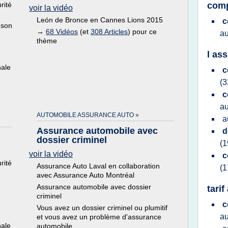
rité
comp
voir la vidéo
León de Bronce en Cannes Lions 2015
c
 son
→
68 Vidéos
(et
308 Articles
) pour ce
a
thème
l as
nale
c
(3
c
a
AUTOMOBILE ASSURANCE AUTO »
a
Assurance automobile avec
d
dossier criminel
(1
voir la vidéo
c
rité
Assurance Auto Laval en collaboration
(1
avec Assurance Auto Montréal
Assurance automobile avec dossier
tari
criminel
c
Vous avez un dossier criminel ou plumitif
a
et vous avez un problème d'assurance
nale
automobile