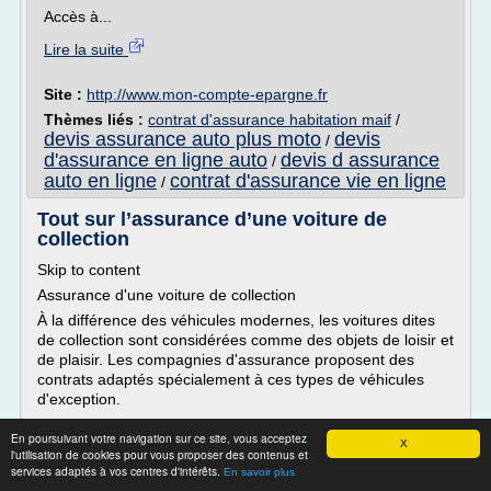
Accès à...
Lire la suite
Site :
http://www.mon-compte-epargne.fr
Thèmes liés :
contrat d'assurance habitation maif
/
devis assurance auto plus moto
devis
/
d'assurance en ligne auto
devis d assurance
/
auto en ligne
contrat d'assurance vie en ligne
/
Tout sur l’assurance d’une voiture de
collection
Skip to content
Assurance d'une voiture de collection
À la différence des véhicules modernes, les voitures dites
de collection sont considérées comme des objets de loisir et
de plaisir. Les compagnies d'assurance proposent des
contrats adaptés spécialement à ces types de véhicules
d'exception.
Où peut-on assurer une voiture de collection ?
En poursuivant votre navigation sur ce site, vous acceptez
X
Pour bénéficier d'une assurance auto pas...
l'utilisation de cookies pour vous proposer des contenus et
services adaptés à vos centres d'intérêts.
En savoir plus
Lire la suite