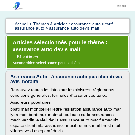
Menu
Accueil
>
Thèmes & articles : assurance auto
>
tarif
assurance auto
>
assurance auto devis maif
Articles sélectionnés pour le thème :
assurance auto devis maif
51 articles
→
Aucune vidéo sélectionnée pour ce thème
Assurance Auto - Assurance auto pas cher devis,
avis, horaire
Retrouvez toutes les infos sur les sinistres, règlements,
conditions générales, formules d'assurances auto...
Assureurs populaires
bpatl maif montpellier lettre resiliation assurance auto maif
lyon maif bordeaux matmut toulouse sada assurances
macif vendin le vieil devis assurance auto macif amaguiz
espace client mfa assurance macif rennes maif brest maif
villeneuve d ascq gmf devis...