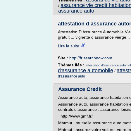
Thèmes liés :
assurance vie credit habitatio
/
assurance auto
attestation d assurance auto
Attestation D Assurance Automobile Vier
gratuit ... vignette d'assurance vierge...
Lire la suite
Site :
http://fr.searchnow.com
Thèmes liés :
attestation d'assurance automob
d'assurance automobile
attes
/
d'assurance auto
Assurance Credit
Assurance auto, assurance habitation e
Assurance auto, assurance habitation e
contrats d'assurance : assurance lois
http://www.gmf.fr/
Matmut : mutuelle assurance auto moto
Matmut : assurez votre voiture, votre mot