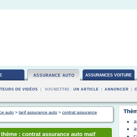
E
ASSURANCES VOITURE
ASSURANCE AUTO
TEURS DE VIDÉOS
| SOUMETTRE :
UN ARTICLE
|
ANNONCER
|
Thèm
ce auto
>
tarif assurance auto
>
contrat assurance
a
a
e thème : contrat assurance auto maif
c