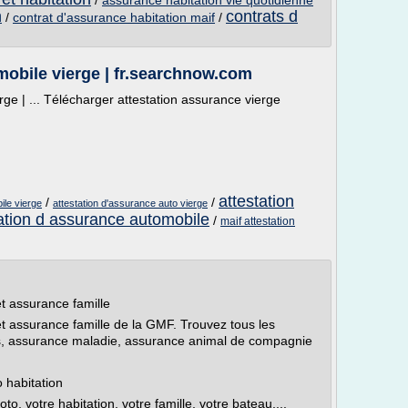
/
assurance habitation vie quotidienne
n
contrats d
/
contrat d'assurance habitation maif
/
mobile vierge | fr.searchnow.com
ge | ... Télécharger attestation assurance vierge
attestation
/
/
ile vierge
attestation d'assurance auto vierge
tation d assurance automobile
/
maif attestation
t assurance famille
t assurance famille de la GMF. Trouvez tous les
irs, assurance maladie, assurance animal de compagnie
 habitation
o, votre habitation, votre famille, votre bateau,...