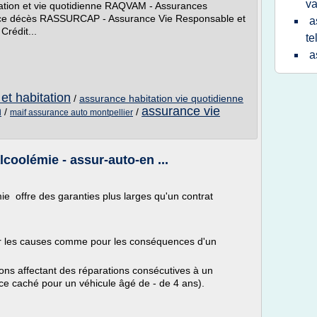
v
ation et vie quotidienne RAQVAM - Assurances
nce décès RASSURCAP - Assurance Vie Responsable et
a
Crédit...
te
a
et habitation
/
assurance habitation vie quotidienne
n
assurance vie
/
/
maif assurance auto montpellier
coolémie - assur-auto-en ...
e offre des garanties plus larges qu'un contrat
ur les causes comme pour les conséquences d'un
çons affectant des réparations consécutives à un
ice caché pour un véhicule âgé de - de 4 ans).