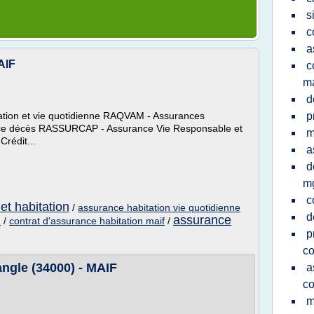
s
c
a
AIF
c
ma
d
ation et vie quotidienne RAQVAM - Assurances
p
nce décès RASSURCAP - Assurance Vie Responsable et
m
Crédit...
a
d
m
c
et habitation
/
assurance habitation vie quotidienne
d
n
assurance
/
contrat d'assurance habitation maif
/
p
co
ngle (34000) - MAIF
a
co
m