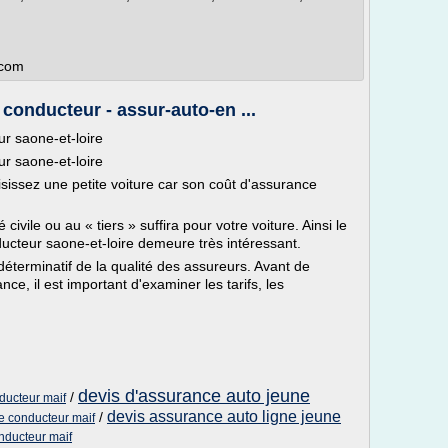
.com
onducteur - assur-auto-en ...
r saone-et-loire
r saone-et-loire
isissez une petite voiture car son coût d'assurance
civile ou au « tiers » suffira pour votre voiture. Ainsi le
cteur saone-et-loire demeure très intéressant.
déterminatif de la qualité des assureurs. Avant de
ce, il est important d'examiner les tarifs, les
devis d'assurance auto jeune
/
ducteur maif
devis assurance auto ligne jeune
/
ne conducteur maif
onducteur maif