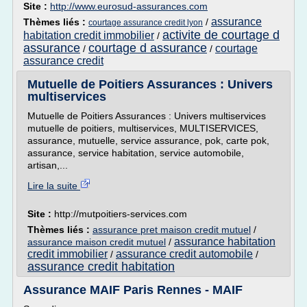
Site :
http://www.eurosud-assurances.com
assurance
Thèmes liés :
/
courtage assurance credit lyon
activite de courtage d
habitation credit immobilier
/
assurance
courtage d assurance
courtage
/
/
assurance credit
Mutuelle de Poitiers Assurances : Univers
multiservices
Mutuelle de Poitiers Assurances : Univers multiservices
mutuelle de poitiers, multiservices, MULTISERVICES,
assurance, mutuelle, service assurance, pok, carte pok,
assurance, service habitation, service automobile,
artisan,...
Lire la suite
Site :
http://mutpoitiers-services.com
Thèmes liés :
assurance pret maison credit mutuel
/
assurance habitation
assurance maison credit mutuel
/
credit immobilier
assurance credit automobile
/
/
assurance credit habitation
Assurance MAIF Paris Rennes - MAIF