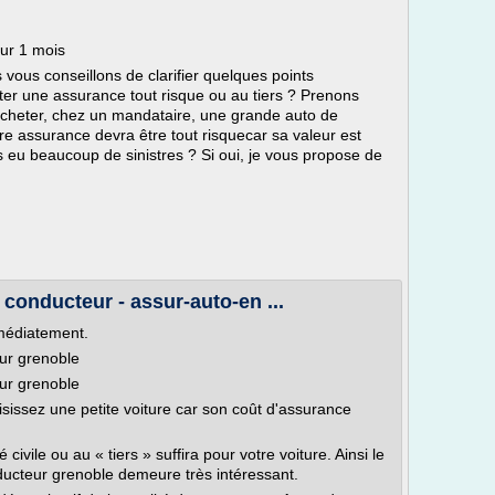
our 1 mois
 vous conseillons de clarifier quelques points
er une assurance tout risque ou au tiers ? Prenons
'acheter, chez un mandataire, une grande auto de
re assurance devra être tout risquecar sa valeur est
s eu beaucoup de sinistres ? Si oui, je vous propose de
onducteur - assur-auto-en ...
mmédiatement.
ur grenoble
ur grenoble
isissez une petite voiture car son coût d'assurance
civile ou au « tiers » suffira pour votre voiture. Ainsi le
ucteur grenoble demeure très intéressant.