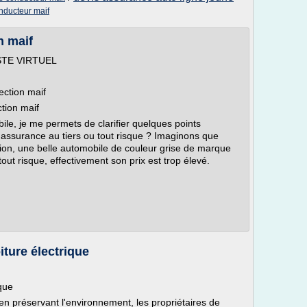
onducteur maif
n maif
STE VIRTUEL
ection maif
tion maif
ile, je me permets de clarifier quelques points
assurance au tiers ou tout risque ? Imaginons que
ion, une belle automobile de couleur grise de marque
out risque, effectivement son prix est trop élevé.
iture électrique
que
en préservant l'environnement, les propriétaires de