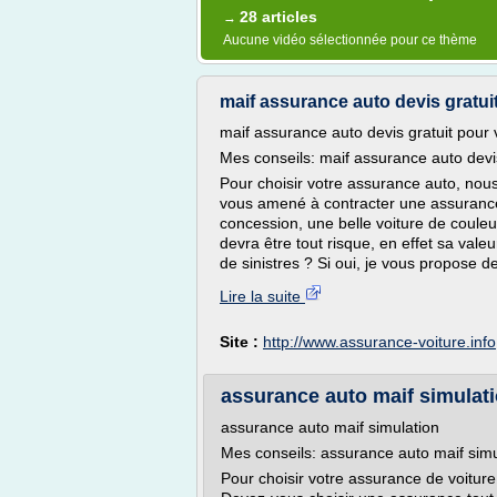
28 articles
→
Aucune vidéo sélectionnée pour ce thème
maif assurance auto devis gratui
maif assurance auto devis gratuit pour 
Mes conseils: maif assurance auto devis
Pour choisir votre assurance auto, nous
vous amené à contracter une assurance
concession, une belle voiture de coule
devra être tout risque, en effet sa val
de sinistres ? Si oui, je vous propose 
Lire la suite
Site :
http://www.assurance-voiture.info
assurance auto maif simulat
assurance auto maif simulation
Mes conseils: assurance auto maif simu
Pour choisir votre assurance de voiture