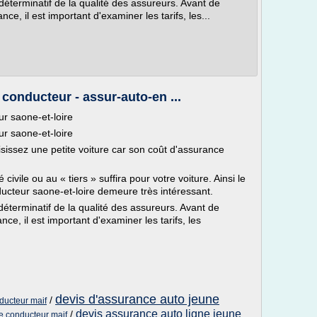
déterminatif de la qualité des assureurs. Avant de
ce, il est important d'examiner les tarifs, les...
onducteur - assur-auto-en ...
r saone-et-loire
r saone-et-loire
isissez une petite voiture car son coût d'assurance
civile ou au « tiers » suffira pour votre voiture. Ainsi le
cteur saone-et-loire demeure très intéressant.
déterminatif de la qualité des assureurs. Avant de
ce, il est important d'examiner les tarifs, les
devis d'assurance auto jeune
/
ducteur maif
devis assurance auto ligne jeune
/
ne conducteur maif