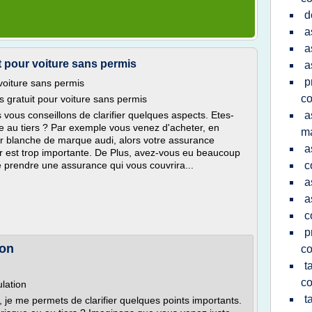
d
a
a
t pour voiture sans permis
a
p
voiture sans permis
co
 gratuit pour voiture sans permis
 vous conseillons de clarifier quelques aspects. Etes-
a
 au tiers ? Par exemple vous venez d'acheter, en
ma
ur blanche de marque audi, alors votre assurance
a
eur est trop importante. De Plus, avez-vous eu beaucoup
de prendre une assurance qui vous couvrira...
c
a
a
c
p
ion
co
t
co
lation
t
, je me permets de clarifier quelques points importants.