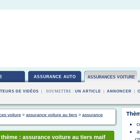
E
ASSURANCE AUTO
ASSURANCES VOITURE
TEURS DE VIDÉOS
| SOUMETTRE :
UN ARTICLE
|
ANNONCER
|
Thèm
ces voiture
>
assurance voiture au tiers
>
assurance
c
a
 thème : assurance voiture au tiers maif
co