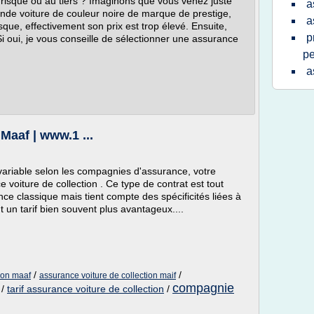
risque ou au tiers ? Imaginons que vous venez juste
a
nde voiture de couleur noire de marque de prestige,
a
sque, effectivement son prix est trop élevé. Ensuite,
p
 oui, je vous conseille de sélectionner une assurance
pe
a
Maaf | www.1 ...
 variable selon les compagnies d'assurance, votre
 voiture de collection . Ce type de contrat est tout
nce classique mais tient compte des spécificités liées à
 un tarif bien souvent plus avantageux....
/
/
ion maaf
assurance voiture de collection maif
compagnie
/
tarif assurance voiture de collection
/