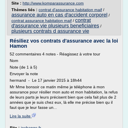
Site :
http://www.komparassurance.com
Thèmes liés :
contrat d'assurance habitation maif
/
assurance auto en cas d'accident corporel
/
contrat
contrat assurance habitation maif
/
d'assurance vie plusieurs beneficiaires
/
plusieurs contrats d assurance vie
Résiliez vos contrats d'assurance avec la loi
Hamon
52 commentaires 4 notes - Réagissez à votre tour
Nom
Note (de 1 à 5)
Envoyer la note
hermand - Le 17 janvier 2015 à 18h44
Mr Mme bonsoir ce matin même je téléphone à mon
assurance pour résilier mon auto et mon habitation, la refus
de leurs parts je leurs précisent bien que cela fait plus de 2
années que je suis chez eux, là elle me précise bien qu il
faut que je leur fasse un...
Lire la suite
Site :
jechange.fr