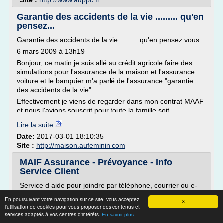
Site :
http://www.adppc.fr
Garantie des accidents de la vie ......... qu'en
pensez...
Garantie des accidents de la vie ......... qu'en pensez vous
6 mars 2009 à 13h19
Bonjour, ce matin je suis allé au crédit agricole faire des
simulations pour l'assurance de la maison et l'assurance
voiture et le banquier m'a parlé de l'assurance "garantie
des accidents de la vie"
Effectivement je viens de regarder dans mon contrat MAAF
et nous l'avions souscrit pour toute la famille soit...
Lire la suite
Date:
2017-03-01 18:10:35
Site :
http://maison.aufeminin.com
MAIF Assurance - Prévoyance - Info
Service Client
Service d aide pour joindre par téléphone, courrier ou e-
mail vos services client
En poursuivant votre navigation sur ce site, vous acceptez
X
Appelez notre service d'annuaire pour vous donner
l'utilisation de cookies pour vous proposer des contenus et
services adaptés à vos centres d'intérêts.
En savoir plus
le numero de telephone et/ou vous mettre en relation