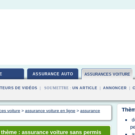
E
ASSURANCE AUTO
ASSURANCES VOITURE
TEURS DE VIDÉOS
| SOUMETTRE :
UN ARTICLE
|
ANNONCER
|
Thèm
ces voiture
>
assurance voiture en ligne
>
assurance
d
pe
e thème : assurance voiture sans permis
a