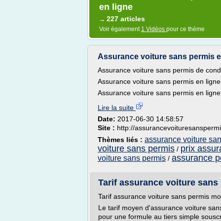
en ligne
227 articles
→
Voir également
1 Vidéos
pour ce thème
Assurance voiture sans permis en
Assurance voiture sans permis de cond
Assurance voiture sans permis en ligne
Assurance voiture sans permis en ligne,
Lire la suite
Date:
2017-06-30 14:58:57
Site :
http://assurancevoituresansperm
assurance voiture san
Thèmes liés :
voiture sans permis
prix assur
/
assurance p
voiture sans permis
/
Tarif assurance voiture sans
Tarif assurance voiture sans permis m
Le tarif moyen d'assurance voiture san
pour une formule au tiers simple sous