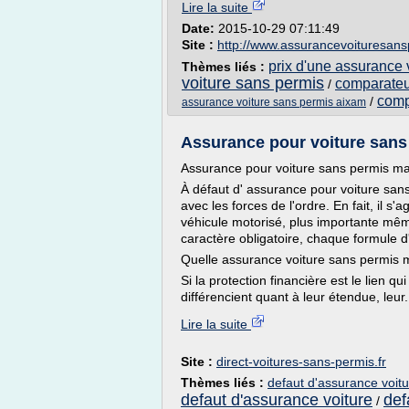
Lire la suite
Date:
2015-10-29 07:11:49
Site :
http://www.assurancevoituresans
prix d'une assurance 
Thèmes liés :
voiture sans permis
comparateu
/
comp
/
assurance voiture sans permis aixam
Assurance pour voiture sans 
Assurance pour voiture sans permis m
À défaut d' assurance pour voiture sans
avec les forces de l'ordre. En fait, il s'
véhicule motorisé, plus importante mêm
caractère obligatoire, chaque formule 
Quelle assurance voiture sans permis m
Si la protection financière est le lien q
différencient quant à leur étendue, leur.
Lire la suite
Site :
direct-voitures-sans-permis.fr
Thèmes liés :
defaut d'assurance voit
defaut d'assurance voiture
def
/