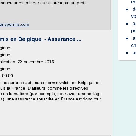
en
nducteur est mineur ou s'il présente un profil...
d
vo
a
esanspermis.com
pr
a
mis en Belgique. - Assurance ...
ch
gique.
a
gique.
blication: 23 novembre 2016
gique.
6+00:00
e une assurance auto sans permis valide en Belgique ou
is la France. D'ailleurs, comme les directives
 en la matière (par exemple, pour avoir amené l'âge
s), une assurance souscrite en France est donc tout