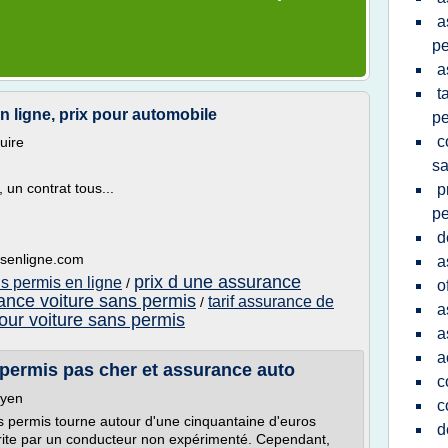
a
pe
a
t
 ligne, prix pour automobile
pe
c
uire
sa
 un contrat tous...
p
pe
d
isenligne.com
a
prix d une assurance
s permis en ligne
/
o
ance voiture sans permis
tarif assurance de
/
a
our voiture sans permis
a
a
 permis pas cher et assurance auto
c
oyen
c
s permis tourne autour d'une cinquantaine d'euros
d
crite par un conducteur non expérimenté. Cependant,