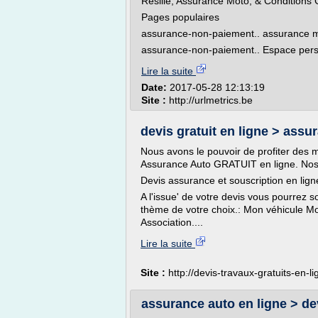
Résilié, Assurance Moto, & Conditions 
Pages populaires
assurance-non-paiement.. assurance mo
assurance-non-paiement.. Espace perso
Lire la suite
Date:
2017-05-28 12:13:19
Site :
http://urlmetrics.be
devis gratuit en ligne > assu
Nous avons le pouvoir de profiter des m
Assurance Auto GRATUIT en ligne. Nos 
Devis assurance et souscription en lig
A l'issue' de votre devis vous pourrez s
thème de votre choix.: Mon véhicule Mo
Association....
Lire la suite
Site :
http://devis-travaux-gratuits-en-l
assurance auto en ligne > dev