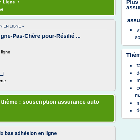
Plus
n
Ligne
•
assu
me
assu
 EN LIGNE »
a
igne-Pas-Chère pour-Résilié ...
so
 ligne
Thèm
t
d
..]
m
ème
c
m
e thème : souscription assurance auto
m
d
ix bas adhésion en ligne