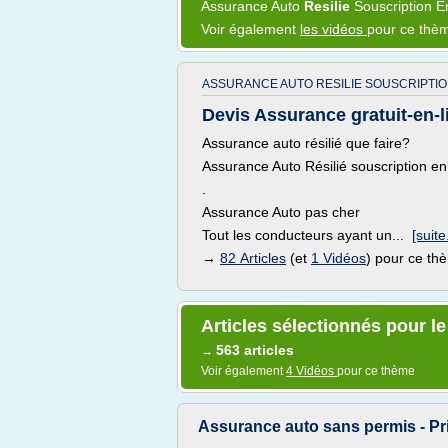
Assurance Auto
Resilie
Souscription
E
Voir également
les vidéos
pour ce thè
ASSURANCE AUTO RESILIE SOUSCRIPTION
Devis Assurance gratuit-en-l
Assurance auto résilié que faire?
Assurance Auto Résilié souscription en
.
Assurance Auto pas cher
Tout les conducteurs ayant un...
[suite.
→
82 Articles
(et
1 Vidéos
) pour ce th
Articles sélectionnés pour l
563 articles
→
Voir également
4 Vidéos
pour ce thème
Assurance auto sans permis - Pr