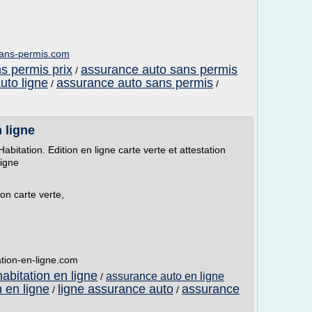
sans-permis.com
s permis prix
assurance auto sans permis
/
uto ligne
assurance auto sans permis
/
/
 ligne
abitation. Edition en ligne carte verte et attestation
igne
on carte verte,
ation-en-ligne.com
abitation en ligne
assurance auto en ligne
/
 en ligne
ligne assurance auto
assurance
/
/