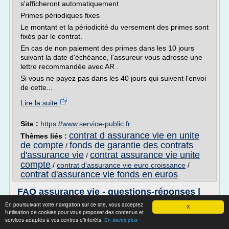
s'afficheront automatiquement
Primes périodiques fixes
Le montant et la périodicité du versement des primes sont
fixés par le contrat.
En cas de non paiement des primes dans les 10 jours
suivant la date d'échéance, l'assureur vous adresse une
lettre recommandée avec AR .
Si vous ne payez pas dans les 40 jours qui suivent l'envoi
de cette...
Lire la suite
Site :
https://www.service-public.fr
contrat d assurance vie en unite
Thèmes liés :
de compte
fonds de garantie des contrats
/
d'assurance vie
contrat assurance vie unite
/
compte
/
contrat d'assurance vie euro croissance
/
contrat d'assurance vie fonds en euros
FAQ assurance vie - questions-réponses |
Epargne Actuelle
En poursuivant votre navigation sur ce site, vous acceptez
X
l'utilisation de cookies pour vous proposer des contenus et
Pour souscrire un contrat d'assurance vie Afer pour un
services adaptés à vos centres d'intérêts.
En savoir plus
enfant mineur, il vous suffit de compléter le formulaire dédié