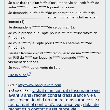
Je suis titulaire d'un ****** d'assurance-vie souscrit ****** de
votre ****** dont les ****** figurent ci-dessus.
Je demande le ****** ******de ce contrat pour un ****** de
....................................... euros (montant en chiffres et en
lettres) (1).
Je demande le ****** ******de ce contrat (1).
Je vous précise que j'opte pour le ****** ******libératoire de
l'impôt (2).
Je vous ******que j'opte pour l'****** au barème ******de
l'impôt (2).
Veuillez trouver ci-joint ****** recto-verso de ma ****** ******et
un RIB du ****** sur lequel je ****** demande ****** le
virement des fonds.
Je vous ******, qu'en vertu de l'art....
Lire la suite
Site :
http://www.banque-info.com
rachat d'un contrat d'assurance vie
Thèmes liés :
avant 8 ans
rachat contrat d'assurance vie 8
/
ans
rachat total d un contrat d assurance vie
/
/
rachat partiel contrat d'assurance vie
delai de
/
rachat d'un contrat d'assurance vie