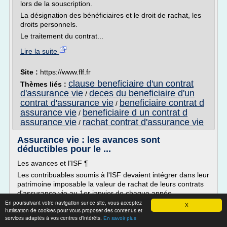
lors de la souscription.
La désignation des bénéficiaires et le droit de rachat, les
droits personnels.
Le traitement du contrat...
Lire la suite
Site :
https://www.flf.fr
clause beneficiaire d'un contrat
Thèmes liés :
d'assurance vie
deces du beneficiaire d'un
/
contrat d'assurance vie
beneficiaire contrat d
/
assurance vie
beneficiaire d un contrat d
/
assurance vie
rachat contrat d'assurance vie
/
Assurance vie : les avances sont
déductibles pour le ...
Les avances et l'ISF ¶
Les contribuables soumis à l'ISF devaient intégrer dans leur
patrimoine imposable la valeur de rachat de leurs contrats
d'assurance vie au 1er janvier de chaque année
d'imposition. Cette règle valait pour tous les détenteurs
En poursuivant votre navigation sur ce site, vous acceptez
X
l'utilisation de cookies pour vous proposer des contenus et
d'assurances vie, y compris ceux qui avaient obtenu une
services adaptés à vos centres d'intérêts.
En savoir plus
avance sur leurs contrats. Seuls les contrats d'assurance