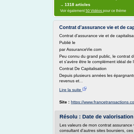
1318 articles
→
Voir également
50 Vidéos
pour ce thème
Contrat d'assurance vie et de capit
Contrat d'assurance vie et de capitalis
Publié le
par AssuranceVie.com
Peu connu du grand public, le contrat 
et s'avère être le complément idéal de l
Contrat De Capitalisation
Depuis plusieurs années les épargnants 
revenus et...
Lire la suite
Site :
https://www.francetransactions.c
Résolu : Date de valorisation 
Les valeurs de mon contrat assurance vi
consultant d'autres sites boursiers, ces