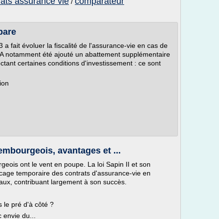
ats assurance vie
comparateur
/
pare
3 a fait évoluer la fiscalité de l'assurance-vie en cas de
GI. A notamment été ajouté un abattement supplémentaire
ctant certaines conditions d'investissement : ce sont
ion
embourgeois, avantages et ...
eois ont le vent en poupe. La loi Sapin II et son
locage temporaire des contrats d'assurance-vie en
aux, contribuant largement à son succès.
s le pré d'à côté ?
 envie du...