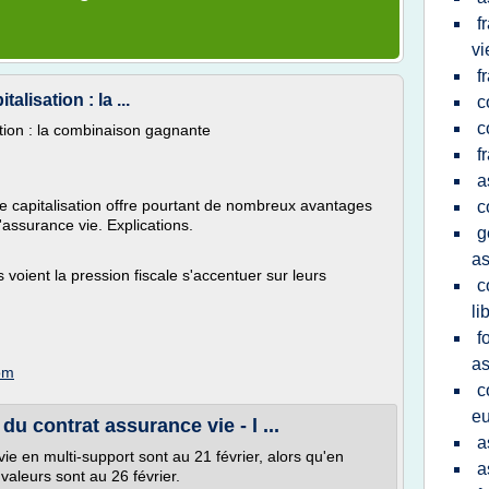
f
vi
f
alisation : la ...
c
c
ation : la combinaison gagnante
f
a
de capitalisation offre pourtant de nombreux avantages
c
'assurance vie. Explications.
g
as
voient la pression fiscale s'accentuer sur leurs
c
li
f
as
om
c
eu
du contrat assurance vie - l ...
a
e en multi-support sont au 21 février, alors qu'en
a
 valeurs sont au 26 février.