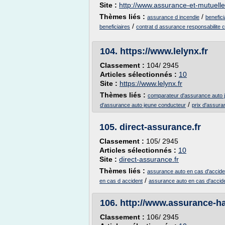
Site :
http://www.assurance-et-mutuell
Thèmes liés :
/
assurance d incendie
benefici
/
beneficiaires
contrat d assurance responsabilite ci
104.
https://www.lelynx.fr
Classement :
104/ 2945
Articles sélectionnés :
10
Site :
https://www.lelynx.fr
Thèmes liés :
comparateur d'assurance auto 
/
d'assurance auto jeune conducteur
prix d'assura
105.
direct-assurance.fr
Classement :
105/ 2945
Articles sélectionnés :
10
Site :
direct-assurance.fr
Thèmes liés :
assurance auto en cas d'accide
/
en cas d accident
assurance auto en cas d'accide
106.
http://www.assurance-h
Classement :
106/ 2945