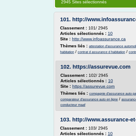
2945 Sites sélectionnés
101.
http://www.infoassuranc
Classement :
101/ 2945
Articles sélectionnés :
10
Site :
http://www.infoassurance.ca
Thèmes liés :
attestation d'assurance automob
/
/
habitation
contrat d assurance d habitation
cont
102.
https://assurevue.com
Classement :
102/ 2945
Articles sélectionnés :
10
Site :
https://assurevue.com
Thèmes liés :
compagnie d'assurance auto p
/
comparateur d'assurance auto en ligne
assurance
conducteur maaf
103.
http://www.assurance-e
Classement :
103/ 2945
Articles sélectionnés :
10