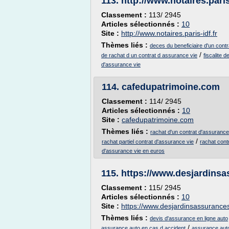
113.
http://www.notaires.paris
Classement :
113/ 2945
Articles sélectionnés :
10
Site :
http://www.notaires.paris-idf.fr
Thèmes liés :
deces du beneficiaire d'un cont
/
de rachat d un contrat d assurance vie
fiscalite 
d'assurance vie
114.
cafedupatrimoine.com
Classement :
114/ 2945
Articles sélectionnés :
10
Site :
cafedupatrimoine.com
Thèmes liés :
rachat d'un contrat d'assurance
/
rachat partiel contrat d'assurance vie
rachat cont
d'assurance vie en euros
115.
https://www.desjardins
Classement :
115/ 2945
Articles sélectionnés :
10
Site :
https://www.desjardinsassuranc
Thèmes liés :
devis d'assurance en ligne auto
/
assurance auto en cas d accident
assurance auto