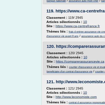
/
/
banque nationale
assurance auto moin cher
ba
119.
https://www.ca-centrefra
Classement :
119/ 2945
Articles sélectionnés :
10
Site :
https://www.ca-centrefrance.fr
Thèmes liés :
frais d entree assurance vie cre
/
d'assurance vie avant 8 ans
assurance auto du cr
120.
https://comparerassuran
Classement :
120/ 2945
Articles sélectionnés :
10
Site :
https://comparerassurancevie.ca
Thèmes liés :
courtier d'assurance vie et inval
/
beneficiaire d'un contrat d'assurance vie
courtier
121.
http://www.leconomiste
Classement :
121/ 2945
Articles sélectionnés :
10
Site :
http://www.leconomiste.com
Thèmes liés :
contrat d assurance responsabili