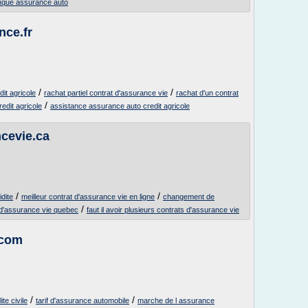
nque assurance auto
nce.fr
/
/
dit agricole
rachat partiel contrat d'assurance vie
rachat d'un contrat
/
edit agricole
assistance assurance auto credit agricole
cevie.ca
/
/
idite
meilleur contrat d'assurance vie en ligne
changement de
/
 d'assurance vie quebec
faut il avoir plusieurs contrats d'assurance vie
.com
/
/
te civile
tarif d'assurance automobile
marche de l assurance