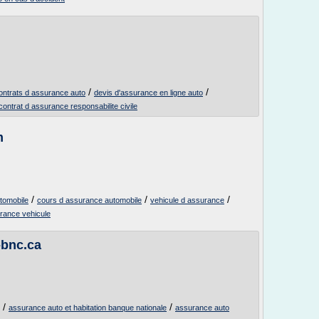
/
/
ontrats d assurance auto
devis d'assurance en ligne auto
contrat d assurance responsabilite civile
m
/
/
/
utomobile
cours d assurance automobile
vehicule d assurance
urance vehicule
-bnc.ca
/
/
assurance auto et habitation banque nationale
assurance auto