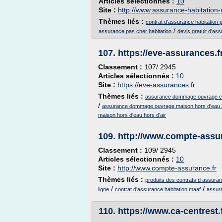
Articles sélectionnés :
10
Site :
http://www.assurance-habitation
Thèmes liés :
contrat d'assurance habitation 
/
assurance pas cher habitation
devis gratuit d'as
107.
https://eve-assurances.f
Classement :
107/ 2945
Articles sélectionnés :
10
Site :
https://eve-assurances.fr
Thèmes liés :
assurance dommage ouvrage co
/
assurance dommage ouvrage maison hors d'eau h
maison hors d'eau hors d'air
109.
http://www.compte-assur
Classement :
109/ 2945
Articles sélectionnés :
10
Site :
http://www.compte-assurance.fr
Thèmes liés :
produits des contrats d assuran
/
/
ligne
contrat d'assurance habitation maaf
assura
110.
https://www.ca-centrest.