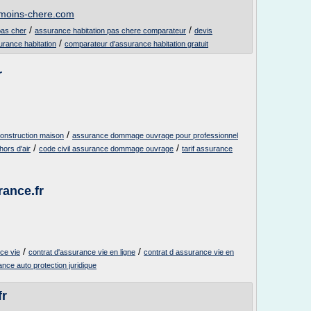
-moins-chere.com
/
/
pas cher
assurance habitation pas chere comparateur
devis
/
surance habitation
comparateur d'assurance habitation gratuit
r
/
nstruction maison
assurance dommage ouvrage pour professionnel
/
/
ors d'air
code civil assurance dommage ouvrage
tarif assurance
ance.fr
/
/
ce vie
contrat d'assurance vie en ligne
contrat d assurance vie en
nce auto protection juridique
fr