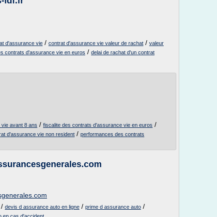
-idf.fr
/
/
rat d'assurance vie
contrat d'assurance vie valeur de rachat
valeur
/
des contrats d'assurance vie en euros
delai de rachat d'un contrat
/
/
 vie avant 8 ans
fiscalite des contrats d'assurance vie en euros
/
rat d'assurance vie non resident
performances des contrats
assurancesgenerales.com
esgenerales.com
/
/
/
devis d assurance auto en ligne
prime d assurance auto
 en cas d'accident