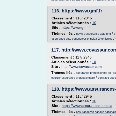
116.
https://www.gmf.fr
Classement :
116/ 2945
Articles sélectionnés :
10
Site :
https://www.gmf.fr
Thèmes liés :
/
devis d'assurance auto gmf
c
/
assurance auto conducteur principal 2 vehicules
117.
http://www.covassur.co
Classement :
117/ 2945
Articles sélectionnés :
10
Site :
http://www.covassur.com
Thèmes liés :
assurance professionnel de l a
/
courtier assurance professionnelle
contrat d ass
118.
https://www.assurances
Classement :
118/ 2945
Articles sélectionnés :
10
Site :
https://www.assurances-bnc.ca
Thèmes liés :
assurance vie banque nationale