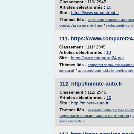
Classement :
110/ 2945
Articles sélectionnés :
10
Site :
https://www.ca-centrest.fr
Thèmes liés :
assistance assurance auto credi
/
contrat d'assurance vie 8 ans
rachat partiel cont
111.
https://www.comparer24
Classement :
111/ 2945
Articles sélectionnés :
10
Site :
https://www.comparer24.net
Thèmes liés :
comparatif de prix d'assurance 
/
comparatif
assurance auto habitation meilleur prix
112.
http://minute-auto.fr
Classement :
112/ 2945
Articles sélectionnés :
10
Site :
http://minute-auto.fr
Thèmes liés :
assurance auto que faire en ca
/
augmentation assurance auto en cas d'accident
jeune conducteur