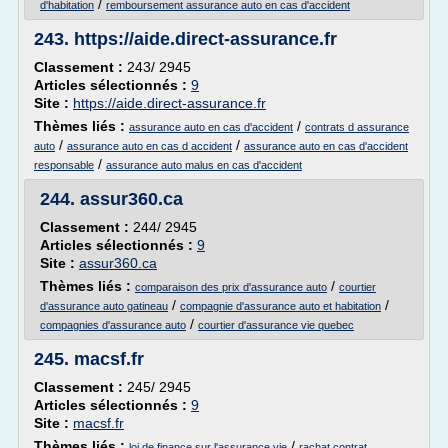
/
d'habitation
remboursement assurance auto en cas d'accident
243.
https://aide.direct-assurance.fr
Classement :
243/ 2945
Articles sélectionnés :
9
Site :
https://aide.direct-assurance.fr
Thèmes liés :
/
assurance auto en cas d'accident
contrats d assurance
/
/
auto
assurance auto en cas d accident
assurance auto en cas d'accident
/
responsable
assurance auto malus en cas d'accident
244.
assur360.ca
Classement :
244/ 2945
Articles sélectionnés :
9
Site :
assur360.ca
Thèmes liés :
/
comparaison des prix d'assurance auto
courtier
/
/
d'assurance auto gatineau
compagnie d'assurance auto et habitation
/
compagnies d'assurance auto
courtier d'assurance vie quebec
245.
macsf.fr
Classement :
245/ 2945
Articles sélectionnés :
9
Site :
macsf.fr
Thèmes liés :
/
loi de finance sur l'assurance vie
rachat contrat