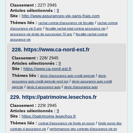
Classement :
227/ 2945
Articles sélectionnés :
9
Site :
http://www.assurances-vie-sans-frais.com
Thèmes liés :
/
rachat contrat d'assurance vie fiscalite
rachat contrat
/
/
d'assurance vie 8 ans
fiscalite rachat total contrat assurance vie
/
assurance vie droits de succession 70 ans
fiscalite rachat contrat
assurance vie
228.
https://www.ca-nord-est.fr
Classement :
228/ 2945
Articles sélectionnés :
9
Site :
https://www.ca-nord-est.fr
Thèmes liés :
/
devis d'assurance auto credit agricole
devis
/
assurance auto credit agricole nord est
devis assurance auto credit
/
/
agricole
devis d assurance auto
devis d'assurance auto
229.
https://patrimoine.lesechos.fr
Classement :
229/ 2945
Articles sélectionnés :
9
Site :
https://patrimoine.lesechos.fr
Thèmes liés :
/
contrat d'assurance vie fonds en euros
fonds euros des
/
contrats d assurance vie
performances des contrats d'assurance vie en