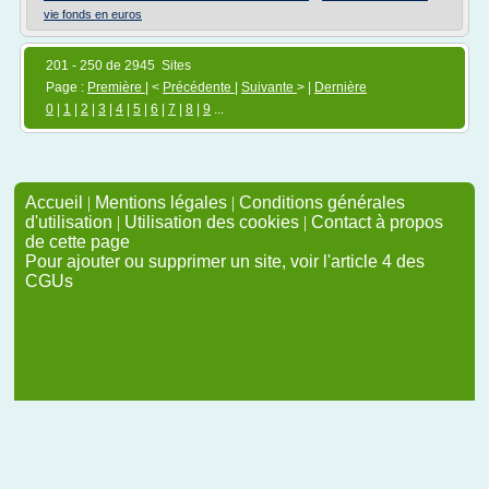
vie fonds en euros
201 - 250 de 2945 Sites
Page :
Première
| <
Précédente
|
Suivante
> |
Dernière
0
|
1
|
2
|
3
|
4
|
5
|
6
|
7
|
8
|
9
...
Accueil
|
Mentions légales
|
Conditions générales
d'utilisation
|
Utilisation des cookies
|
Contact à propos
de cette page
Pour ajouter ou supprimer un site, voir l'article 4 des
CGUs