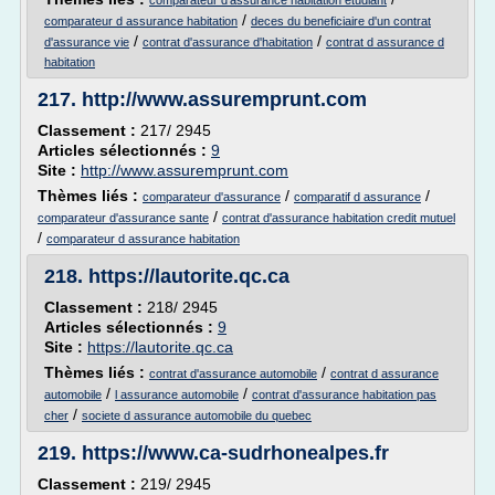
comparateur d'assurance habitation etudiant
/
comparateur d assurance habitation
deces du beneficiaire d'un contrat
/
/
d'assurance vie
contrat d'assurance d'habitation
contrat d assurance d
habitation
217.
http://www.assuremprunt.com
Classement :
217/ 2945
Articles sélectionnés :
9
Site :
http://www.assuremprunt.com
Thèmes liés :
/
/
comparateur d'assurance
comparatif d assurance
/
comparateur d'assurance sante
contrat d'assurance habitation credit mutuel
/
comparateur d assurance habitation
218.
https://lautorite.qc.ca
Classement :
218/ 2945
Articles sélectionnés :
9
Site :
https://lautorite.qc.ca
Thèmes liés :
/
contrat d'assurance automobile
contrat d assurance
/
/
automobile
l assurance automobile
contrat d'assurance habitation pas
/
cher
societe d assurance automobile du quebec
219.
https://www.ca-sudrhonealpes.fr
Classement :
219/ 2945