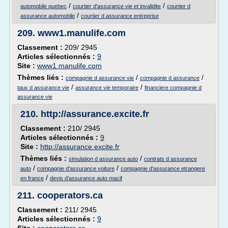
/
/
automobile quebec
courtier d'assurance vie et invalidite
courtier d
/
assurance automobile
courtier d assurance entreprise
209.
www1.manulife.com
Classement :
209/ 2945
Articles sélectionnés :
9
Site :
www1.manulife.com
Thèmes liés :
/
/
compagnie d assurance vie
compagnie d assurance
/
/
taux d assurance vie
assurance vie temporaire
financiere compagnie d
assurance vie
210.
http://assurance.excite.fr
Classement :
210/ 2945
Articles sélectionnés :
9
Site :
http://assurance.excite.fr
Thèmes liés :
/
simulation d assurance auto
contrats d assurance
/
/
auto
compagnie d'assurance voiture
compagnie d'assurance etrangere
/
en france
devis d'assurance auto macif
211.
cooperators.ca
Classement :
211/ 2945
Articles sélectionnés :
9