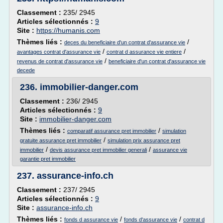
Classement :
235/ 2945
Articles sélectionnés :
9
Site :
https://humanis.com
Thèmes liés :
/
deces du beneficiaire d'un contrat d'assurance vie
/
/
avantages contrat d'assurance vie
contrat d assurance vie entiere
/
revenus de contrat d'assurance vie
beneficiaire d'un contrat d'assurance vie
decede
236.
immobilier-danger.com
Classement :
236/ 2945
Articles sélectionnés :
9
Site :
immobilier-danger.com
Thèmes liés :
/
comparatif assurance pret immobilier
simulation
/
gratuite assurance pret immobilier
simulation prix assurance pret
/
/
immobilier
devis assurance pret immobilier generali
assurance vie
garantie pret immobilier
237.
assurance-info.ch
Classement :
237/ 2945
Articles sélectionnés :
9
Site :
assurance-info.ch
Thèmes liés :
/
/
fonds d assurance vie
fonds d'assurance vie
contrat d