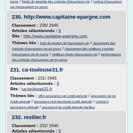
/
/
euros
fonds de garantie des contrats d'assurance vie
contrat d'assurance
vie monosupport en euros
230.
http://www.capitaine-epargne.com
Classement :
230/ 2945
Articles sélectionnés :
9
Site :
http://www.capitaine-epargne.com
Thèmes liés :
/
frais de gestion de l'assurance vie
classement des
/
contrats d'assurance vie en euros
classement des meilleurs contrats
/
/
d'assurance vie en euros
meilleurs fonds d'assurance vie
performances
des contrats d'assurance vie en euros
231.
ca-toulouse31.fr
Classement :
231/ 2945
Articles sélectionnés :
9
Site :
ca-toulouse31.fr
Thèmes liés :
/
offre assurance vie credit agricole
assurance vie du
/
/
credit agricole
assurance pret personnel credit agricole
contrat d
/
assurance vehicule
assurance du credit agricole pacifica
232.
resilier.fr
Classement :
232/ 2945
Articles sélectionnés :
9