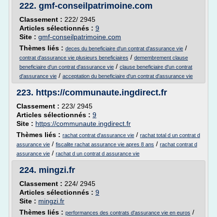
222.
gmf-conseilpatrimoine.com
Classement :
222/ 2945
Articles sélectionnés :
9
Site :
gmf-conseilpatrimoine.com
Thèmes liés :
/
deces du beneficiaire d'un contrat d'assurance vie
/
contrat d'assurance vie plusieurs beneficiaires
demembrement clause
/
beneficiaire d'un contrat d'assurance vie
clause beneficiaire d'un contrat
/
d'assurance vie
acceptation du beneficiaire d'un contrat d'assurance vie
223.
https://communaute.ingdirect.fr
Classement :
223/ 2945
Articles sélectionnés :
9
Site :
https://communaute.ingdirect.fr
Thèmes liés :
/
rachat contrat d'assurance vie
rachat total d un contrat d
/
/
assurance vie
fiscalite rachat assurance vie apres 8 ans
rachat contrat d
/
assurance vie
rachat d un contrat d assurance vie
224.
mingzi.fr
Classement :
224/ 2945
Articles sélectionnés :
9
Site :
mingzi.fr
Thèmes liés :
/
performances des contrats d'assurance vie en euros