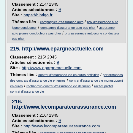
Classement :
214/ 2945
Articles sélectionnés :
9
Site :
https://hintigo.fr
Thèmes liés :
/
compagnies d'assurance auto
prix d'assurance auto
/
/
jeune conducteur
compagnie d'assurance auto pas cher
assurance
/
auto jeunes conducteurs pas cher
prix assurance auto jeune conducteur
pas cher
215.
http://www.epargneactuelle.com
Classement :
215/ 2945
Articles sélectionnés :
9
Site :
http://www.epargneactuelle.com
Thèmes liés :
/
contrat d'assurance vie en euros definition
performances
/
des contrats d'assurance vie en euros
contrat d'assurance vie monosupport
/
/
en euros
rachat d'un contrat d'assurance vie definition
rachat partiel
contrat d'assurance vie
216.
http://www.lecomparateurassurance.com
Classement :
216/ 2945
Articles sélectionnés :
9
Site :
http://www.lecomparateurassurance.com
Thèmes liés :
/