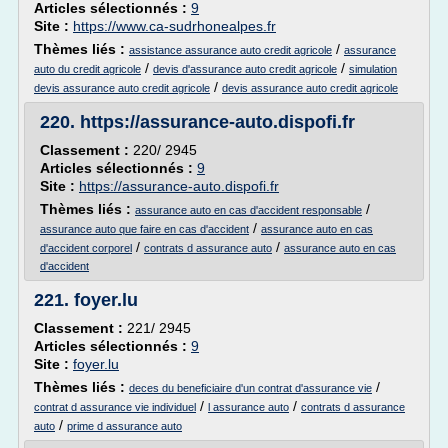
Articles sélectionnés :
9
Site :
https://www.ca-sudrhonealpes.fr
Thèmes liés :
/
assistance assurance auto credit agricole
assurance
/
/
auto du credit agricole
devis d'assurance auto credit agricole
simulation
/
devis assurance auto credit agricole
devis assurance auto credit agricole
220.
https://assurance-auto.dispofi.fr
Classement :
220/ 2945
Articles sélectionnés :
9
Site :
https://assurance-auto.dispofi.fr
Thèmes liés :
/
assurance auto en cas d'accident responsable
/
assurance auto que faire en cas d'accident
assurance auto en cas
/
/
d'accident corporel
contrats d assurance auto
assurance auto en cas
d'accident
221.
foyer.lu
Classement :
221/ 2945
Articles sélectionnés :
9
Site :
foyer.lu
Thèmes liés :
/
deces du beneficiaire d'un contrat d'assurance vie
/
/
contrat d assurance vie individuel
l assurance auto
contrats d assurance
/
auto
prime d assurance auto