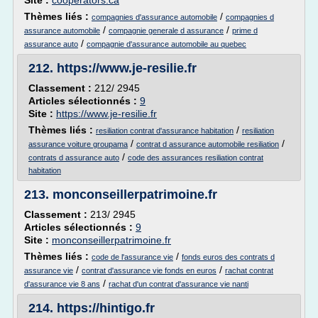
Site :
cooperators.ca
Thèmes liés :
/
compagnies d'assurance automobile
compagnies d
/
/
assurance automobile
compagnie generale d assurance
prime d
/
assurance auto
compagnie d'assurance automobile au quebec
212.
https://www.je-resilie.fr
Classement :
212/ 2945
Articles sélectionnés :
9
Site :
https://www.je-resilie.fr
Thèmes liés :
/
resiliation contrat d'assurance habitation
resiliation
/
/
assurance voiture groupama
contrat d assurance automobile resiliation
/
contrats d assurance auto
code des assurances resiliation contrat
habitation
213.
monconseillerpatrimoine.fr
Classement :
213/ 2945
Articles sélectionnés :
9
Site :
monconseillerpatrimoine.fr
Thèmes liés :
/
code de l'assurance vie
fonds euros des contrats d
/
/
assurance vie
contrat d'assurance vie fonds en euros
rachat contrat
/
d'assurance vie 8 ans
rachat d'un contrat d'assurance vie nanti
214.
https://hintigo.fr