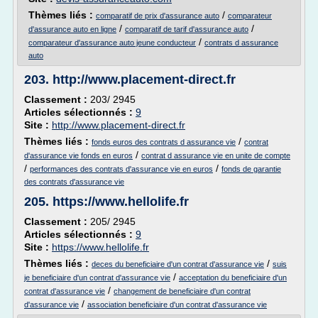
Thèmes liés :
/
comparatif de prix d'assurance auto
comparateur
/
/
d'assurance auto en ligne
comparatif de tarif d'assurance auto
/
comparateur d'assurance auto jeune conducteur
contrats d assurance
auto
203.
http://www.placement-direct.fr
Classement :
203/ 2945
Articles sélectionnés :
9
Site :
http://www.placement-direct.fr
Thèmes liés :
/
fonds euros des contrats d assurance vie
contrat
/
d'assurance vie fonds en euros
contrat d assurance vie en unite de compte
/
/
performances des contrats d'assurance vie en euros
fonds de garantie
des contrats d'assurance vie
205.
https://www.hellolife.fr
Classement :
205/ 2945
Articles sélectionnés :
9
Site :
https://www.hellolife.fr
Thèmes liés :
/
deces du beneficiaire d'un contrat d'assurance vie
suis
/
je beneficiaire d'un contrat d'assurance vie
acceptation du beneficiaire d'un
/
contrat d'assurance vie
changement de beneficiaire d'un contrat
/
d'assurance vie
association beneficiaire d'un contrat d'assurance vie