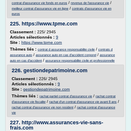
/
/
contrat d'assurance vie fonds en euros
revenus de l'assurance vie
/
meilleur contrat d'assurance vie en ligne
contrats d'assurance vie en
euros
225.
https://www.tpme.com
Classement :
225/ 2945
Articles sélectionnés :
9
Site :
https://www.tpme.com
Thèmes liés :
/
contrat d assurance responsabilite civile
contrats d
/
/
assurance auto
assurance auto en cas d'accident corporel
assurance
/
auto en cas d'accident
assurance responsabilite civile et professionnelle
226.
gestiondepatrimoine.com
Classement :
226/ 2945
Articles sélectionnés :
9
Site :
gestiondepatrimoine.com
Thèmes liés :
/
rachat partiel contrat d'assurance vie
rachat contrat
/
/
d'assurance vie fiscalite
rachat d'un contrat d'assurance vie avant 8 ans
/
rachat contrat d'assurance vie non resident
rachat contrat d'assurance
vie
227.
http://www.assurances-vie-sans-
frais.com