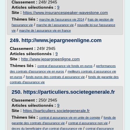
Classement :
248/ 2945
Articles sélectionnés :
9
Site :
https://www.insurancespeaker-wavestone.com
Thèmes liés :
/
marche de l'assurance vie 2014
frais de gestion de
/
/
l'assurance vie
marche de l assurance vie
nouvelle loi sur l'assurance
/
vie
marche de l assurance vie en france
249.
http://www.jepargneenligne.com
Classement :
249/ 2945
Articles sélectionnés :
9
Site :
http://www.jepargneenligne.com
Thèmes liés :
/
contrat d'assurance vie fonds en euros
performances
/
des contrats d'assurance vie en euros
meilleurs contrats d assurance vie
/
/
en euros
fonds euros des contrats d assurance vie
fonds de garantie des
contrats d'assurance vie
250.
https://particuliers.societegenerale.fr
Classement :
250/ 2945
Articles sélectionnés :
9
Site :
https://particuliers.societegenerale.fr
Thèmes liés :
/
contrat d assurance vie en unite de compte
fonds de
/
/
garantie des contrats d'assurance vie
contrat d assurance non vie
/
deces du beneficiaire d'un contrat d'assurance vie
contrat d'assurance