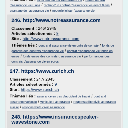
/
/
d'assurance vie 8 ans
rachat d'un contrat d'assurance vie avant 8 ans
/
avantage de l assurance vie
nouvelle loi sur l'assurance vie
246.
http://www.notreassurance.com
Classement :
246/ 2945
Articles sélectionnés :
9
Site :
http://www.notreassurance.com
Thèmes liés :
/
contrat d assurance vie en unite de compte
fonds de
/
garantie des contrats d'assurance vie
contrat d'assurance vie fonds en
/
/
euros
fonds euros des contrats d assurance vie
performances des
contrats d'assurance vie en euros
247.
https://www.zurich.ch
Classement :
247/ 2945
Articles sélectionnés :
9
Site :
https://www.zurich.ch
Thèmes liés :
/
assurance en cas d'accident de travail
contrat d
/
/
assurance vehicule
vehicule d assurance
responsabilite civile assurance
/
suisse
responsabilite civile assurance
248.
https://www.insurancespeaker-
wavestone.com