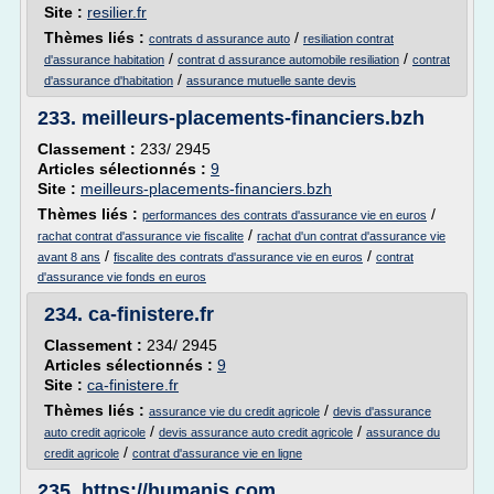
Site :
resilier.fr
Thèmes liés :
/
contrats d assurance auto
resiliation contrat
/
/
d'assurance habitation
contrat d assurance automobile resiliation
contrat
/
d'assurance d'habitation
assurance mutuelle sante devis
233.
meilleurs-placements-financiers.bzh
Classement :
233/ 2945
Articles sélectionnés :
9
Site :
meilleurs-placements-financiers.bzh
Thèmes liés :
/
performances des contrats d'assurance vie en euros
/
rachat contrat d'assurance vie fiscalite
rachat d'un contrat d'assurance vie
/
/
avant 8 ans
fiscalite des contrats d'assurance vie en euros
contrat
d'assurance vie fonds en euros
234.
ca-finistere.fr
Classement :
234/ 2945
Articles sélectionnés :
9
Site :
ca-finistere.fr
Thèmes liés :
/
assurance vie du credit agricole
devis d'assurance
/
/
auto credit agricole
devis assurance auto credit agricole
assurance du
/
credit agricole
contrat d'assurance vie en ligne
235.
https://humanis.com