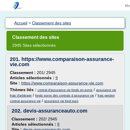
Me
Accueil
>
Classement des sites
Classement des sites
2945 Sites sélectionnés
201.
https://www.comparaison-assurance-
vie.com
Classement :
201/ 2945
Articles sélectionnés :
9
Site :
https://www.comparaison-assurance-vie.com
Thèmes liés :
/
contrat d'assurance vie fonds en euros
assurance vie
/
/
frais d'arbitrage
fonds euros des contrats d assurance vie
frais gestion
/
contrat assurance vie
assurance vie fond euro
202.
devis-assuranceauto.com
Classement :
202/ 2945
Articles sélectionnés :
9
Site :
devis-assuranceauto.com