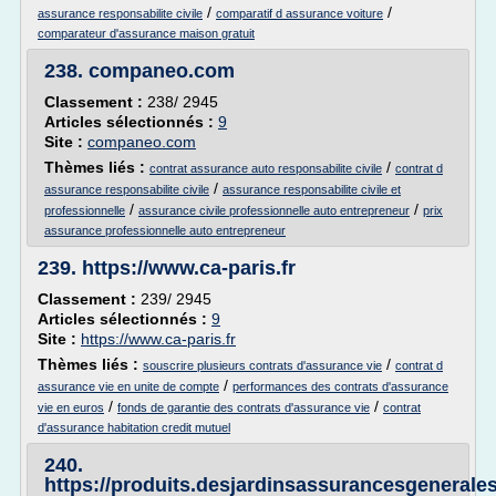
/
/
assurance responsabilite civile
comparatif d assurance voiture
comparateur d'assurance maison gratuit
238.
companeo.com
Classement :
238/ 2945
Articles sélectionnés :
9
Site :
companeo.com
Thèmes liés :
/
contrat assurance auto responsabilite civile
contrat d
/
assurance responsabilite civile
assurance responsabilite civile et
/
/
professionnelle
assurance civile professionnelle auto entrepreneur
prix
assurance professionnelle auto entrepreneur
239.
https://www.ca-paris.fr
Classement :
239/ 2945
Articles sélectionnés :
9
Site :
https://www.ca-paris.fr
Thèmes liés :
/
souscrire plusieurs contrats d'assurance vie
contrat d
/
assurance vie en unite de compte
performances des contrats d'assurance
/
/
vie en euros
fonds de garantie des contrats d'assurance vie
contrat
d'assurance habitation credit mutuel
240.
https://produits.desjardinsassurancesgenerale