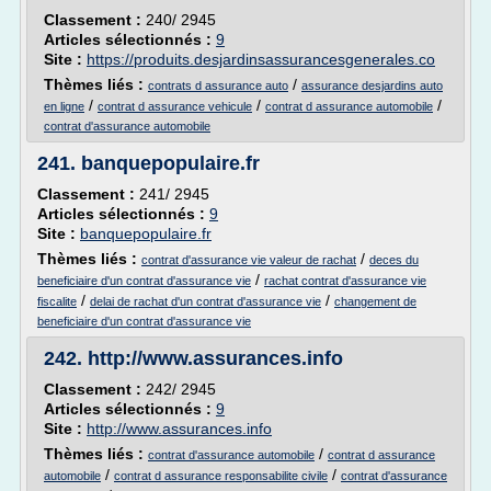
Classement :
240/ 2945
Articles sélectionnés :
9
Site :
https://produits.desjardinsassurancesgenerales.co
Thèmes liés :
/
contrats d assurance auto
assurance desjardins auto
/
/
/
en ligne
contrat d assurance vehicule
contrat d assurance automobile
contrat d'assurance automobile
241.
banquepopulaire.fr
Classement :
241/ 2945
Articles sélectionnés :
9
Site :
banquepopulaire.fr
Thèmes liés :
/
contrat d'assurance vie valeur de rachat
deces du
/
beneficiaire d'un contrat d'assurance vie
rachat contrat d'assurance vie
/
/
fiscalite
delai de rachat d'un contrat d'assurance vie
changement de
beneficiaire d'un contrat d'assurance vie
242.
http://www.assurances.info
Classement :
242/ 2945
Articles sélectionnés :
9
Site :
http://www.assurances.info
Thèmes liés :
/
contrat d'assurance automobile
contrat d assurance
/
/
automobile
contrat d assurance responsabilite civile
contrat d'assurance