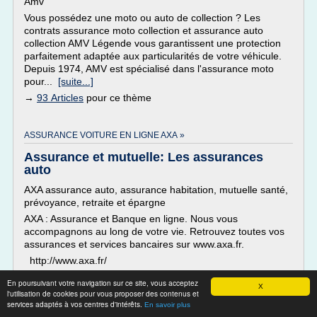
Amv
Vous possédez une moto ou auto de collection ? Les
contrats assurance moto collection et assurance auto
collection AMV Légende vous garantissent une protection
parfaitement adaptée aux particularités de votre véhicule.
Depuis 1974, AMV est spécialisé dans l'assurance moto
pour...
[suite...]
→
93 Articles
pour ce thème
ASSURANCE VOITURE EN LIGNE AXA »
Assurance et mutuelle: Les assurances
auto
AXA assurance auto, assurance habitation, mutuelle santé,
prévoyance, retraite et épargne
AXA : Assurance et Banque en ligne. Nous vous
accompagnons au long de votre vie. Retrouvez toutes vos
assurances et services bancaires sur www.axa.fr.
http://www.axa.fr/
Assurland.com : Comparateur Assurance - Simulation Devis
En poursuivant votre navigation sur ce site, vous acceptez
X
Gratuit
l'utilisation de cookies pour vous proposer des contenus et
services adaptés à vos centres d'intérêts.
Comparez les offres d'assurance auto, moto, santé, vie,...
En savoir plus