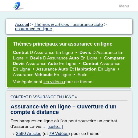
Menu
Accueil
>
Thèmes & articles : assurance auto
>
assurance en ligne
Thèmes principaux sur assurance en ligne
Contrat
D
Assurance
En
Ligne
•
Devis
D
Assurance
En
Ligne
•
Devis
D
Assurance
Auto
En
Ligne
•
Comparer
Devis
Assurance
Auto
En
Ligne
•
Contrat
Assurance
En
Ligne
•
Assurance
Auto
Et
Habitation
En
Ligne
•
Assurance
Vehicule
En
Ligne
•
Suite ...
Voir également
les vidéos
pour ce thème
CONTRAT D ASSURANCE EN LIGNE »
Assurance-vie en ligne – Ouverture d'un
compte à distance
Des banques en ligne où l'on peut souscrire un contrat
d'assurance-vie...
[suite...]
→
2580 Articles
(et
79 Vidéos
) pour ce thème