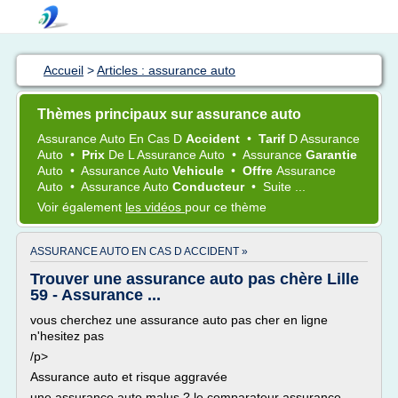
Accueil
>
Articles : assurance auto
Thèmes principaux sur assurance auto
Assurance Auto
En Cas D
Accident
•
Tarif
D
Assurance
Auto
•
Prix
De L
Assurance Auto
•
Assurance
Garantie
Auto
•
Assurance Auto
Vehicule
•
Offre
Assurance
Auto
•
Assurance Auto
Conducteur
•
Suite ...
Voir également
les vidéos
pour ce thème
ASSURANCE AUTO EN CAS D ACCIDENT »
Trouver une assurance auto pas chère Lille
59 - Assurance ...
vous cherchez une assurance auto pas cher en ligne
n'hesitez pas
/p>
Assurance auto et risque aggravée
une assurance auto malus ? le comparateur assurance